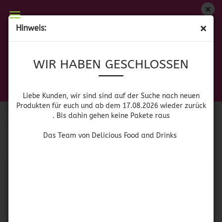
WIR HABEN GESCHLOSSEN
Hinweis:
TEQUILA
Liebe Kunden, wir sind auf der Suche nach neuen
WIR HABEN GESCHLOSSEN
Produkten für euch und wieder ab dem 17.08.2026
zurück. Bis dahin gehen keine Pakete raus
Das Team von Delicious Food and Drinks
Sortieren nach
pro Seite
Sortieren nach
Alle Hersteller
Liebe Kunden, wir sind sind auf der Suche nach neuen
Produkten für euch und ab dem 17.08.2026 wieder zurück
. Bis dahin gehen keine Pakete raus
pro Seite
64 pro Seite
Das Team von Delicious Food and Drinks
1
SOLD OUT
SOLD OUT