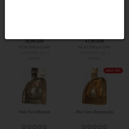
1800 Coconut
Aha Toro Anejo
39,90 EUR
47,90 EUR
57,00 EUR pro Liter
68,43 EUR pro Liter
Lieferzeit:
ca. 1
Lieferzeit:
ca. 1
Woche
Woche
SOLD OUT
Aha Toro Blanco
Aha Toro Reposado