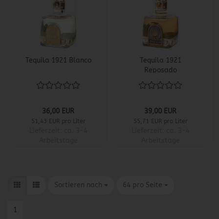
Tequila 1921 Blanco
Tequila 1921
Reposado
36,00 EUR
39,00 EUR
51,43 EUR pro Liter
55,71 EUR pro Liter
Lieferzeit:
ca. 3-4
Lieferzeit:
ca. 3-4
Arbeitstage
Arbeitstage
Sortieren nach
pro Seite
Sortieren nach
64 pro Seite
1