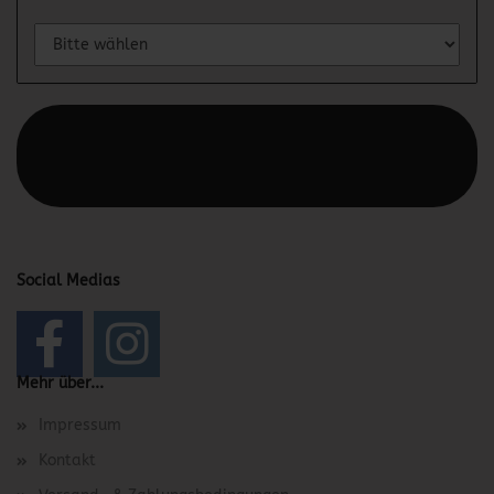
Diesen Text kannst du im Gambio Admin unter Content
Manager -> Elemente -> Footer -> Footer Kopfzeile
bearbeiten.
Social Medias
Mehr über...
Impressum
Kontakt