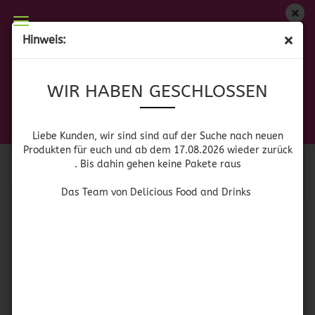
WIR HABEN GESCHLOSSEN
Hinweis:
GETRÄNKEPULVER
Liebe Kunden, wir sind auf der Suche nach neuen
WIR HABEN GESCHLOSSEN
Produkten für euch und wieder ab dem 17.08.2026
zurück. Bis dahin gehen keine Pakete raus
Das Team von Delicious Food and Drinks
Sortieren nach
pro Seite
Sortieren nach
64 pro Seite
Liebe Kunden, wir sind sind auf der Suche nach neuen
Produkten für euch und ab dem 17.08.2026 wieder zurück
. Bis dahin gehen keine Pakete raus
1
Das Team von Delicious Food and Drinks
SOLD OUT
Country Time
Sunkist Singles to Go