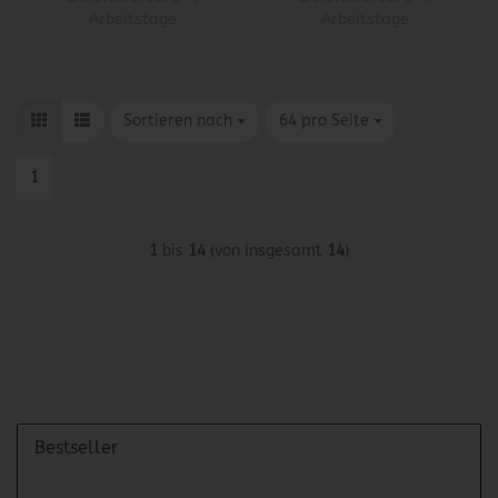
Arbeitstage
Arbeitstage
Sortieren nach
pro Seite
Sortieren nach
64 pro Seite
1
1
bis
14
(von insgesamt
14
)
Bestseller