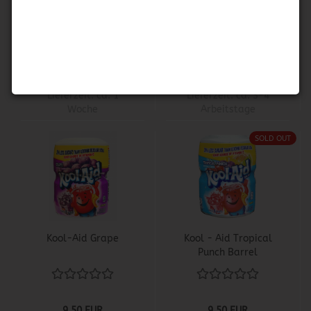
Lemonade Mix
- Grape
9,50 EUR
4,50 EUR
17,66 EUR pro KG
300,00 EUR pro KG
Lieferzeit:
ca. 1
Lieferzeit:
ca. 3-4
Woche
Arbeitstage
SOLD OUT
Kool-Aid Grape
Kool - Aid Tropical
Punch Barrel
9,50 EUR
9,50 EUR