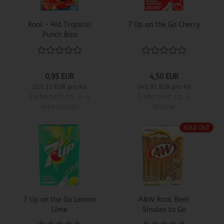
Kool - Aid Tropical
7 Up on the Go Cherry
Punch Bag
0,95 EUR
4,50 EUR
211,11 EUR pro KG
340,91 EUR pro KG
Lieferzeit:
ca. 3-4
Lieferzeit:
ca. 1
Arbeitstage
Woche
SOLD OUT
7 Up on the Go Lemon
A&W Root Beet
Lime
Singles to Go