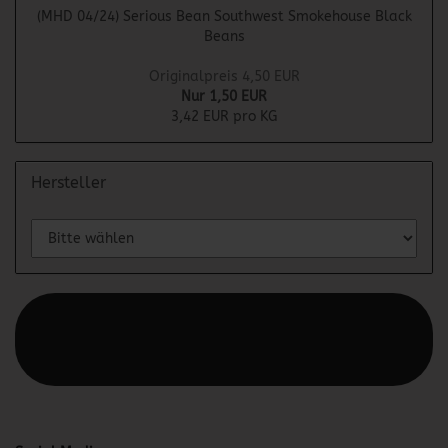
(MHD 04/24) Serious Bean Southwest Smokehouse Black
Beans
Originalpreis 4,50 EUR
Nur 1,50 EUR
3,42 EUR pro KG
Hersteller
Diesen Text kannst du im Gambio Admin unter Content
Manager -> Elemente -> Footer -> Footer Kopfzeile
bearbeiten.