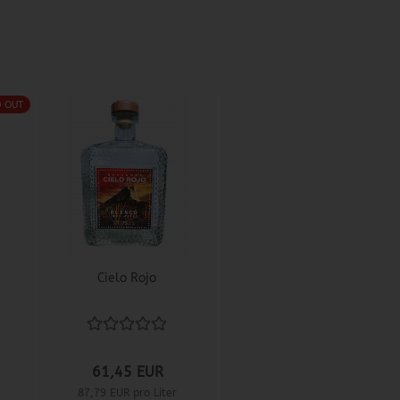
D OUT
Cielo Rojo
61,45 EUR
87,79 EUR pro Liter