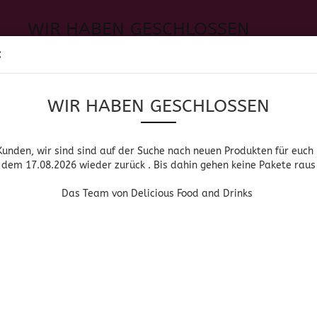
WIR HABEN GESCHLOSSEN
Sprache auswählen
:
h neuen Produkten für euch und wieder ab dem 17.08.2026 zurück. 
Suche...
E-Mail
WIR HABEN GESCHLOSSEN
Lieferland
Das Team von Delicious Food and Drinks
Passwort
Kunden, wir sind sind auf der Suche nach neuen Produkten für euch
dem 17.08.2026 wieder zurück . Bis dahin gehen keine Pakete raus
PIRITUOSEN, BIER & WEIN
HOME & LIVING
DROGERIE
Das Team von Delicious Food and Drinks
»
»
Startseite
Spirituosen, Bier & Wein
Bacanora
Konto erstellen
BACANOR
Passwort vergessen
Bacanora
Bacanora ist ein Agavendestillat aus dem Bundesstaat Sono