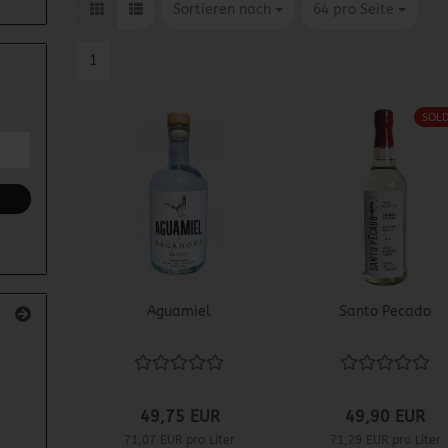
Sortieren nach
pro Seite
Sortieren nach
64 pro Seite
1
SOL
Aguamiel
Santo Pecado
49,75 EUR
49,90 EUR
71,07 EUR pro Liter
71,29 EUR pro Liter