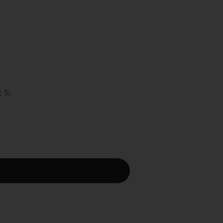
t
5
)
rbeiten.