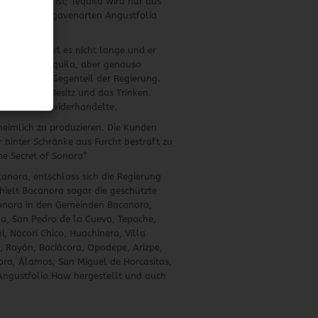
 zu Tequila ist; Tequila wird nur aus
heimischen Agavenarten Angustfolia
blickte dauert es nicht lange und er
uchiger als Tequila, aber genauso
nde ganz im Gegenteil der Regierung.
llung, den Besitz und das Trinken.
m Verbot zuwiderhandelte.
eimlich zu produzieren. Die Kunden
 hinter Schränke aus Furcht bestraft zu
he Secret of Sonora“
nora, entschloss sich die Regierung
hielt Bacanora sogar die geschützte
Sonora in den Gemeinden Bacanora,
a, San Pedro de la Cueva, Tepache,
, Nácori Chico, Huachinera, Villa
i, Rayón, Baciácora, Opodepe, Arizpe,
ora, Álamos, San Miguel de Horcasitas,
ngustfolia Haw hergestellt und auch