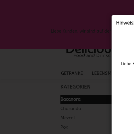
Hinweis
Liebe Kunden, wir sind auf der Suche nac
Liebe 
GETRÄNKE
LEBENSMITTEL
S
KATEGORIEN
Bacanora
Charanda
Mezcal
Pox