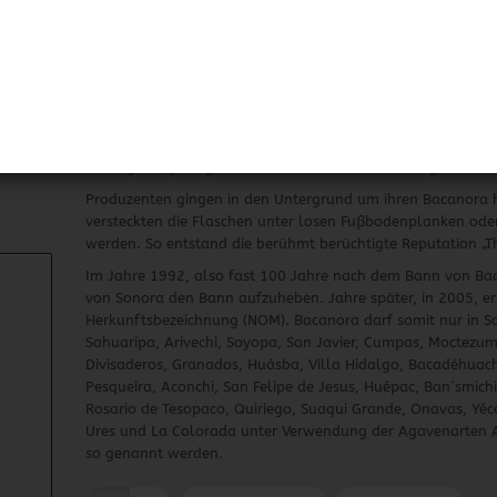
Tequila und Mezcal, aus Agaven hergestellt. Der Unterschied
der blauen Weber Agave, Bacanora nur aus der in Sonora 
Haw oder auch Agave Pacifica genannt hergestellt.
Als der Bacanora vor rund 300 Jahren das Licht der Welt er
erfreute sich großer Beliebtheit. Sanfter als Mezcal und ra
kraftvoll wie beide... Das gefiel der wachsenden Fangemei
Diese ging sogar so weit und verbot Anfang 1900 die Herste
Gefängnis-, ja sogar Todesstrafen wurden verhängt wer de
Produzenten gingen in den Untergrund um ihren Bacanora h
versteckten die Flaschen unter losen Fußbodenplanken oder
werden. So entstand die berühmt berüchtigte Reputation „T
Im Jahre 1992, also fast 100 Jahre nach dem Bann von Baca
von Sonora den Bann aufzuheben. Jahre später, in 2005, er
Herkunftsbezeichnung (NOM). Bacanora darf somit nur in 
Sahuaripa, Arivechi, Soyopa, San Javier, Cumpas, Moctezum
Divisaderos, Granados, Huásba, Villa Hidalgo, Bacadéhuachi
Pesqueira, Aconchi, San Felipe de Jesus, Huépac, Ban´smich
Rosario de Tesopaco, Quiriego, Suaqui Grande, Onavas, Yéc
Ures und La Colorada unter Verwendung der Agavenarten A
so genannt werden.