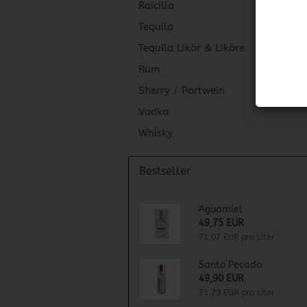
Raicilla
Tequila
Tequila Likör & Liköre
Rum
Sherry / Portwein
Vodka
Whisky
Bestseller
Aguamiel
49,75 EUR
71,07 EUR pro Liter
Santo Pecado
49,90 EUR
71,29 EUR pro Liter