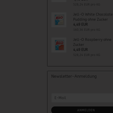
528,24 EUR pro KG
Jell-O White Chocolate
Pudding ohne Zucker
4,49 EUR
160,36 EUR pro KG
Jell-O Raspberry ohne
Zucker
4,49 EUR
528,24 EUR pro KG
Newsletter-Anmeldung
WEITER
E-
ZUR
Mail
NEWSLETTER-
ANMELDUNG
ANMELDEN