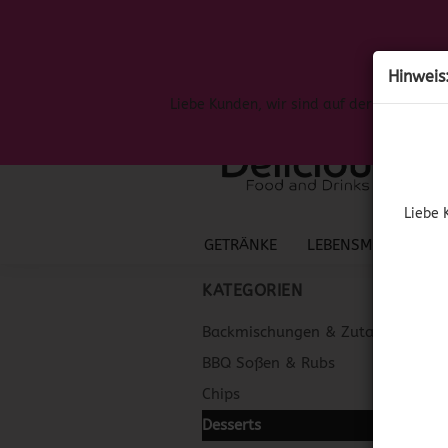
Hinweis
Liebe Kunden, wir sind auf der Suche nac
Liebe 
GETRÄNKE
LEBENSMITTEL
S
KATEGORIEN
Backmischungen & Zutaten
BBQ Soßen & Rubs
Chips
Desserts