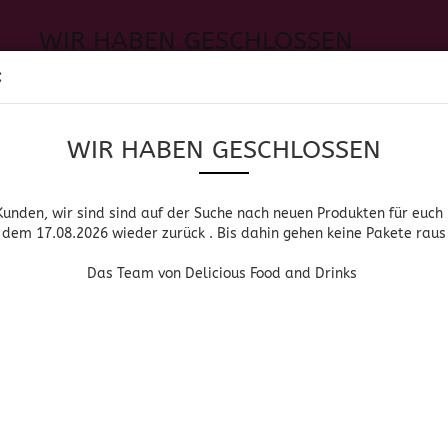
WIR HABEN GESCHLOSSEN
Sprache auswählen
:
h neuen Produkten für euch und wieder ab dem 17.08.2026 zurück. 
Suche...
E-Mail
WIR HABEN GESCHLOSSEN
Lieferland
Das Team von Delicious Food and Drinks
Passwort
Kunden, wir sind sind auf der Suche nach neuen Produkten für euch
dem 17.08.2026 wieder zurück . Bis dahin gehen keine Pakete raus
PIRITUOSEN, BIER & WEIN
HOME & LIVING
DROGERIE
Das Team von Delicious Food and Drinks
»
»
Startseite
Lebensmittel
Amerikanische Lebensmittel
Konto erstellen
DESSERTS
Passwort vergessen
Sortieren nach
pro Seite
Sortieren nach
64 pro Seite