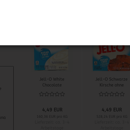
1
Jell-O White
Jell-O Schwarze
Chocolate
Kirsche ohne
e
Pudding ohne
Zucker
Zucker
4,49 EUR
4,49 EUR
160,36 EUR pro KG
528,24 EUR pro KG
ana
Lieferzeit:
ca. 3-4
Lieferzeit:
ca. 3-4
Arbeitstage
Arbeitstage