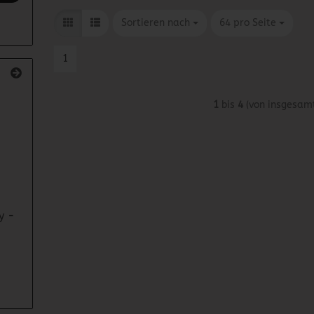
Sortieren nach
pro Seite
Sortieren nach
64 pro Seite
1
1
bis
4
(von insgesam
y -