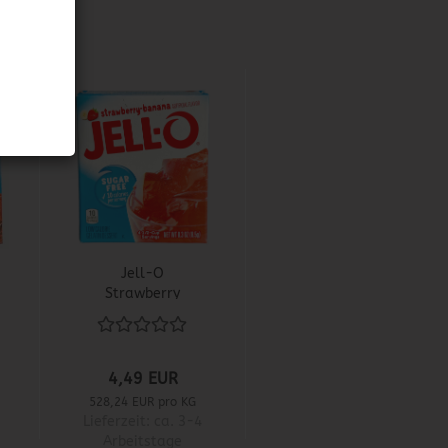
Jell-O
Strawberry
Banana Sugar
Free
4,49 EUR
528,24 EUR pro KG
Lieferzeit:
ca. 3-4
Arbeitstage