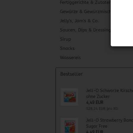
Fertiggerichte & Zutaten
Gewürze & Gewürzmischungen
Jelly's, Jam's & Co.
Saucen, Dips & Dressings
Sirup
Snacks
Wassereis
Bestseller
Jell-O Schwarze Kirsch
ohne Zucker
4,49 EUR
528,24 EUR pro KG
Jell-O Strawberry Ban
Sugar Free
4,49 EUR