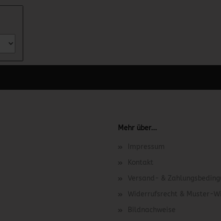
 unter Content Manager -> Elemente -> Footer -> Footer Kopfzeile bea
Mehr über...
Impressum
Kontakt
Versand- & Zahlungsbedin
Widerrufsrecht & Muster-W
Bildnachweise