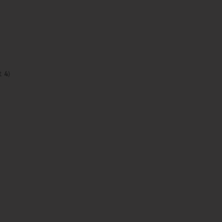
t
4
)