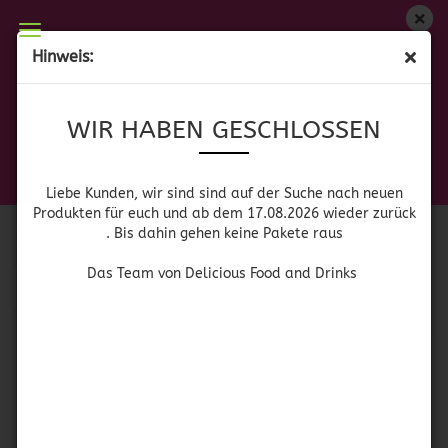
WIR HABEN GESCHLOSSEN
Hinweis:
SAUCEN, DIPS & DRESSINGS
Liebe Kunden, wir sind auf der Suche nach neuen
WIR HABEN GESCHLOSSEN
Produkten für euch und wieder ab dem 17.08.2026
zurück. Bis dahin gehen keine Pakete raus
Das Team von Delicious Food and Drinks
Sortieren nach
pro Seite
Sortieren nach
Alle Hersteller
Liebe Kunden, wir sind sind auf der Suche nach neuen
Produkten für euch und ab dem 17.08.2026 wieder zurück
. Bis dahin gehen keine Pakete raus
pro Seite
64 pro Seite
Das Team von Delicious Food and Drinks
1
SOLD OUT
SOLD OUT