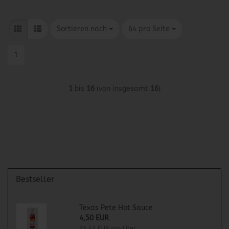
Sortieren nach
pro Seite
Sortieren nach
64 pro Seite
1
1
bis
16
(von insgesamt
16
)
Bestseller
Texas Pete Hot Sauce
4,50 EUR
25,42 EUR pro Liter