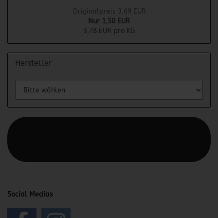
Originalpreis 3,69 EUR
Nur 1,50 EUR
3,78 EUR pro KG
Hersteller
Diesen Text kannst du im Gambio Admin unter Content
Manager -> Elemente -> Footer -> Footer Kopfzeile
bearbeiten.
Social Medias