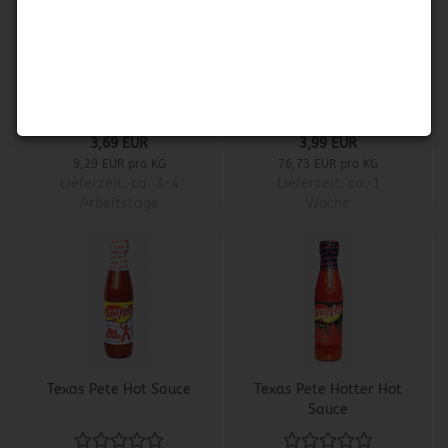
Ocean Spray - Whole
St Hubert Poutine
Berry Cranberry
Sauce Mix
Sauce
3,69 EUR
3,99 EUR
9,29 EUR pro KG
76,73 EUR pro KG
Lieferzeit:
ca. 3-4
Lieferzeit:
ca. 1
Arbeitstage
Woche
Texas Pete Hot Sauce
Texas Pete Hotter Hot
Sauce