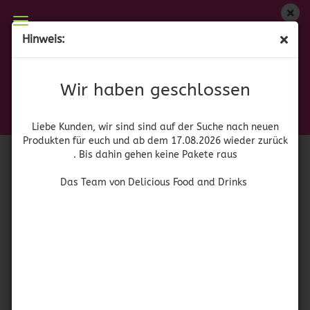
Wir haben geschlossen
Hinweis:
Cava de Oro Plata Tahona
Liebe Kunden, wir sind auf der Suche nach neuen
Produkten für euch und wieder ab dem 17.08.2026
(Art.Nr.:
41970
)
Wir haben geschlossen
zurück. Bis dahin gehen keine Pakete raus
Tequilera
Puerta de
Das Team von Delicious Food and Drinks
Hierro
Liebe Kunden, wir sind sind auf der Suche nach neuen
Produkten für euch und ab dem 17.08.2026 wieder zurück
. Bis dahin gehen keine Pakete raus
Das Team von Delicious Food and Drinks