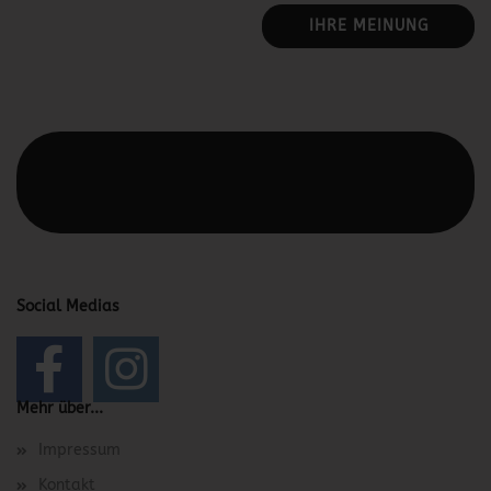
IHRE MEINUNG
Diesen Text kannst du im Gambio Admin unter Content
Manager -> Elemente -> Footer -> Footer Kopfzeile
bearbeiten.
Social Medias
Mehr über...
Impressum
Kontakt