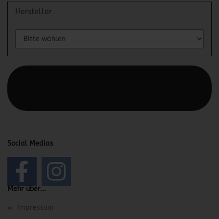
Hersteller
Diesen Text kannst du im Gambio Admin unter Content
Manager -> Elemente -> Footer -> Footer Kopfzeile
bearbeiten.
Social Medias
Mehr über...
Impressum