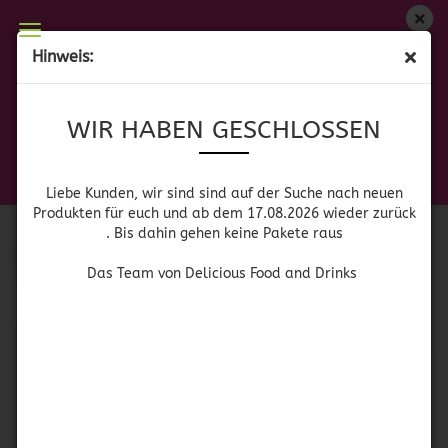
WIR HABEN GESCHLOSSEN
Hinweis:
CHILI/CHILE
Liebe Kunden, wir sind auf der Suche nach neuen
WIR HABEN GESCHLOSSEN
Produkten für euch und wieder ab dem 17.08.2026
zurück. Bis dahin gehen keine Pakete raus
Chili in Dosen /
Getrocknete Chili
Das Team von Delicious Food and Drinks
Liebe Kunden, wir sind sind auf der Suche nach neuen
Chile en Lata
/ Chile Seco
Produkten für euch und ab dem 17.08.2026 wieder zurück
. Bis dahin gehen keine Pakete raus
Sortieren nach
pro Seite
Sortieren nach
64 pro Seite
Das Team von Delicious Food and Drinks
1