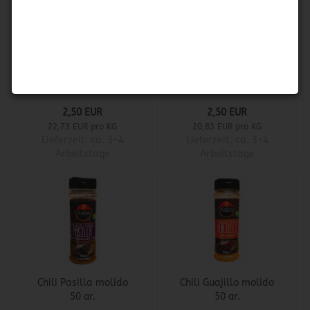
Herdez - Rajas de
Carey - Nachos de
Chile Jalapeño
Jalapeño
2,50 EUR
2,50 EUR
22,73 EUR pro KG
20,83 EUR pro KG
Lieferzeit:
ca. 3-4
Lieferzeit:
ca. 3-4
Arbeitstage
Arbeitstage
Chili Pasilla molido
Chili Guajillo molido
50 gr.
50 gr.