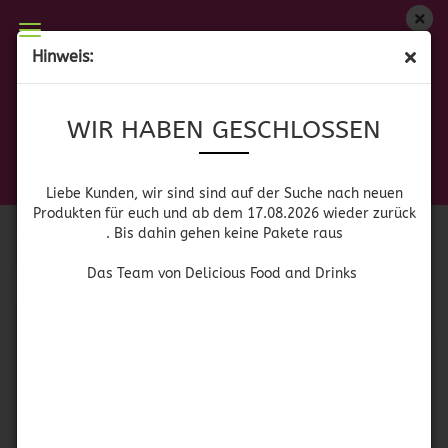
WIR HABEN GESCHLOSSEN
Hinweis:
PAELLA ZUBEHÖR
Liebe Kunden, wir sind auf der Suche nach neuen
WIR HABEN GESCHLOSSEN
Produkten für euch und wieder ab dem 17.08.2026
zurück. Bis dahin gehen keine Pakete raus
Das Team von Delicious Food and Drinks
Sortieren nach
pro Seite
Sortieren nach
Alle Hersteller
Liebe Kunden, wir sind sind auf der Suche nach neuen
Produkten für euch und ab dem 17.08.2026 wieder zurück
. Bis dahin gehen keine Pakete raus
pro Seite
64 pro Seite
Das Team von Delicious Food and Drinks
1