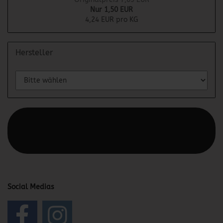
Nur 1,50 EUR
4,24 EUR pro KG
Hersteller
Diesen Text kannst du im Gambio Admin unter Content
Manager -> Elemente -> Footer -> Footer Kopfzeile
bearbeiten.
Social Medias