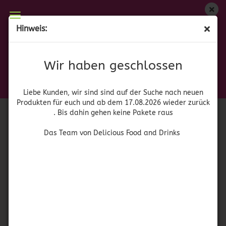
Wir haben geschlossen
Hinweis:
Cava de Oro Añejo
Liebe Kunden, wir sind auf der Suche nach neuen
Produkten für euch und wieder ab dem 17.08.2026
(Art.Nr.:
41697
)
Wir haben geschlossen
zurück. Bis dahin gehen keine Pakete raus
Tequilera
Puerta de
Das Team von Delicious Food and Drinks
Hierro
Liebe Kunden, wir sind sind auf der Suche nach neuen
Produkten für euch und ab dem 17.08.2026 wieder zurück
. Bis dahin gehen keine Pakete raus
Das Team von Delicious Food and Drinks