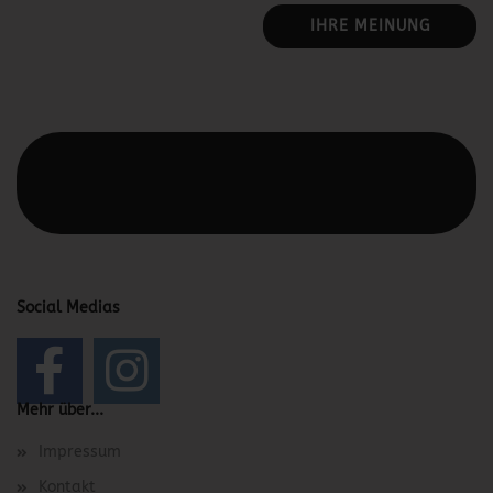
IHRE MEINUNG
Diesen Text kannst du im Gambio Admin unter Content
Manager -> Elemente -> Footer -> Footer Kopfzeile
bearbeiten.
Social Medias
Mehr über...
Impressum
Kontakt