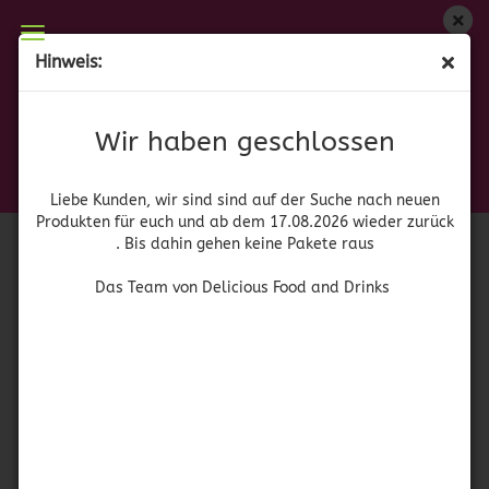
Wir haben geschlossen
Hinweis:
Jose Cuervo Tradicional Blanco
Liebe Kunden, wir sind auf der Suche nach neuen
Produkten für euch und wieder ab dem 17.08.2026
(Art.Nr.:
41453
)
Wir haben geschlossen
zurück. Bis dahin gehen keine Pakete raus
Jose Cuervo
Das Team von Delicious Food and Drinks
Liebe Kunden, wir sind sind auf der Suche nach neuen
Produkten für euch und ab dem 17.08.2026 wieder zurück
. Bis dahin gehen keine Pakete raus
Das Team von Delicious Food and Drinks