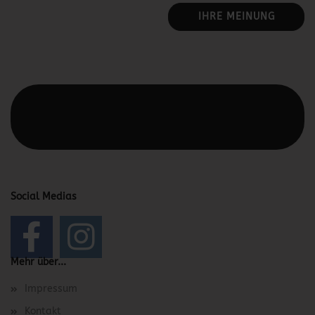
IHRE MEINUNG
Diesen Text kannst du im Gambio Admin unter Content
Manager -> Elemente -> Footer -> Footer Kopfzeile
bearbeiten.
Social Medias
Mehr über...
Impressum
Kontakt