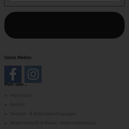
Diesen Text kannst du im Gambio Admin unter Content
Manager -> Elemente -> Footer -> Footer Kopfzeile
bearbeiten.
Social Medias
Mehr über...
Impressum
Kontakt
Versand- & Zahlungsbedingungen
Widerrufsrecht & Muster-Widerrufsformular