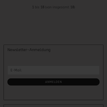
1
bis
18
(von insgesamt
18
)
Newsletter-Anmeldung
WEITER
E-
ZUR
Mail
NEWSLETTER-
ANMELDUNG
ANMELDEN