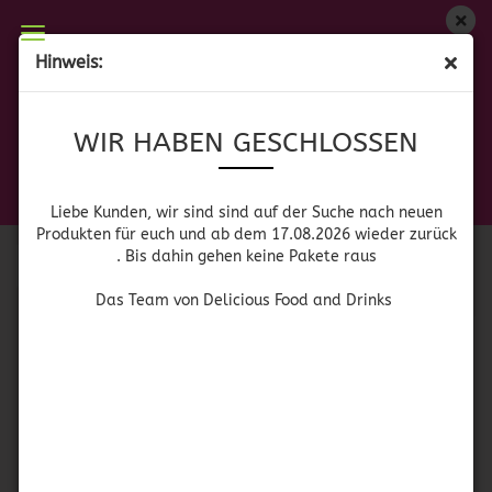
WIR HABEN GESCHLOSSEN
Hinweis:
AMERIKANISCHE GETRÄNKE
Liebe Kunden, wir sind auf der Suche nach neuen
WIR HABEN GESCHLOSSEN
Produkten für euch und wieder ab dem 17.08.2026
zurück. Bis dahin gehen keine Pakete raus
Das Team von Delicious Food and Drinks
Sortieren nach
pro Seite
Sortieren nach
64 pro Seite
Liebe Kunden, wir sind sind auf der Suche nach neuen
Produkten für euch und ab dem 17.08.2026 wieder zurück
. Bis dahin gehen keine Pakete raus
1
Das Team von Delicious Food and Drinks
Kool - Aid Black
Kool - Aid Pink