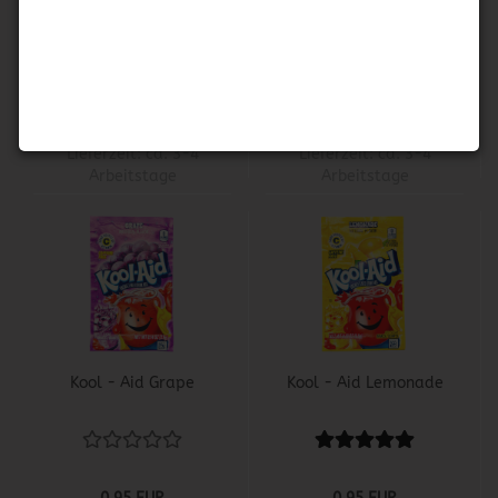
Cherry
Lemonade
0,95 EUR
0,95 EUR
263,89 EUR pro KG
146,15 EUR pro KG
Lieferzeit:
ca. 3-4
Lieferzeit:
ca. 3-4
Arbeitstage
Arbeitstage
Kool - Aid Grape
Kool - Aid Lemonade