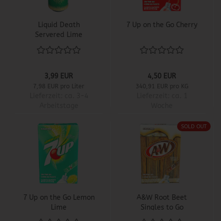
Liquid Death
7 Up on the Go Cherry
Servered Lime
3,99 EUR
4,50 EUR
7,98 EUR pro Liter
340,91 EUR pro KG
Lieferzeit:
ca. 3-4
Lieferzeit:
ca. 1
Arbeitstage
Woche
SOLD OUT
7 Up on the Go Lemon
A&W Root Beet
Lime
Singles to Go