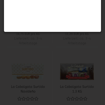
Gamita
La Cabalgata Surtido
Especialidades
700 gr.
artesanas de
almendra
5,90 EUR
7,90 EUR
14,75 EUR pro KG
11,29 EUR pro KG
Lieferzeit:
ca. 3-4
Lieferzeit:
ca. 3-4
Arbeitstage
Arbeitstage
La Cabalgata Surtido
La Cabalgata Surtido
Navideño
1,3 KG