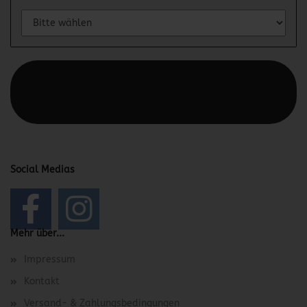
Diesen Text kannst du im Gambio Admin unter Content
Manager -> Elemente -> Footer -> Footer Kopfzeile
bearbeiten.
Social Medias
Mehr über...
Impressum
Kontakt
Versand- & Zahlungsbedingungen