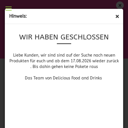
WIR HABEN GESCHLOSSEN
Hinweis:
TURRÓN, MANTECADOS,
Liebe Kunden, wir sind auf der Suche nach neuen
WIR HABEN GESCHLOSSEN
Produkten für euch und wieder ab dem 17.08.2026
POLVERONES Y ESPECIALIDADES
zurück. Bis dahin gehen keine Pakete raus
Das Team von Delicious Food and Drinks
Liebe Kunden, wir sind sind auf der Suche nach neuen
Produkten für euch und ab dem 17.08.2026 wieder zurück
Sortieren nach
pro Seite
Sortieren nach
64 pro Seite
. Bis dahin gehen keine Pakete raus
1
Das Team von Delicious Food and Drinks