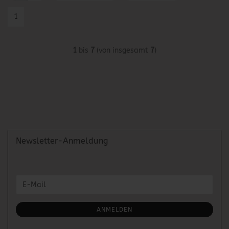
1
1
bis
7
(von insgesamt
7
)
Newsletter-Anmeldung
WEITER
E-
ZUR
Mail
NEWSLETTER-
ANMELDUNG
ANMELDEN