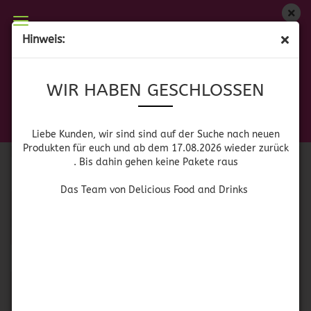
WIR HABEN GESCHLOSSEN
Hinweis:
LEBENSMITTEL
Liebe Kunden, wir sind auf der Suche nach neuen
WIR HABEN GESCHLOSSEN
Produkten für euch und wieder ab dem 17.08.2026
zurück. Bis dahin gehen keine Pakete raus
Amerikanische
Britische
Mexikanische
Das Team von Delicious Food and Drinks
Liebe Kunden, wir sind sind auf der Suche nach neuen
Lebensmittel
Lebensmittel
Lebensmittel
Produkten für euch und ab dem 17.08.2026 wieder zurück
. Bis dahin gehen keine Pakete raus
Spanische
Lebensmittel
Das Team von Delicious Food and Drinks
Sortieren nach
pro Seite
Sortieren nach
64 pro Seite
1
2
3
4
»