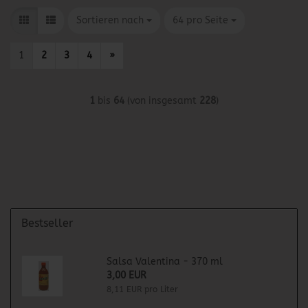
Sortieren nach
pro Seite
Sortieren nach
64 pro Seite
1
2
3
4
»
1
bis
64
(von insgesamt
228
)
Bestseller
Salsa Valentina - 370 ml
3,00 EUR
8,11 EUR pro Liter