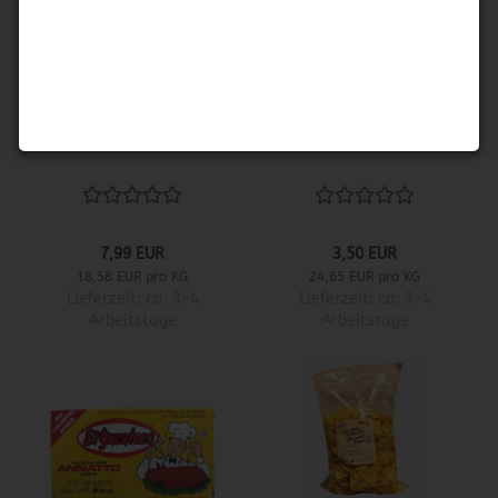
Chili Poblano
Tajin
7,99 EUR
3,50 EUR
18,58 EUR pro KG
24,65 EUR pro KG
Lieferzeit:
ca. 3-4
Lieferzeit:
ca. 3-4
Arbeitstage
Arbeitstage