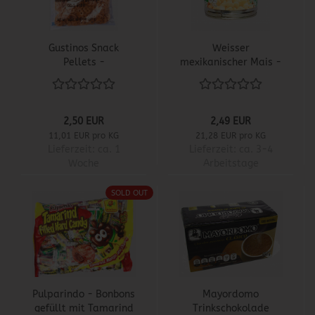
Gustinos Snack
Weisser
Pellets -
mexikanischer Mais -
Chicharrones de
Elote Blanco
Harina para freír
2,50 EUR
2,49 EUR
11,01 EUR pro KG
21,28 EUR pro KG
Lieferzeit:
ca. 1
Lieferzeit:
ca. 3-4
Woche
Arbeitstage
SOLD OUT
Pulparindo - Bonbons
Mayordomo
gefüllt mit Tamarind
Trinkschokolade