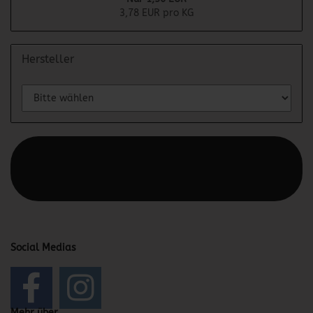
3,78 EUR pro KG
Hersteller
Diesen Text kannst du im Gambio Admin unter Content
Manager -> Elemente -> Footer -> Footer Kopfzeile
bearbeiten.
Social Medias
Mehr über...