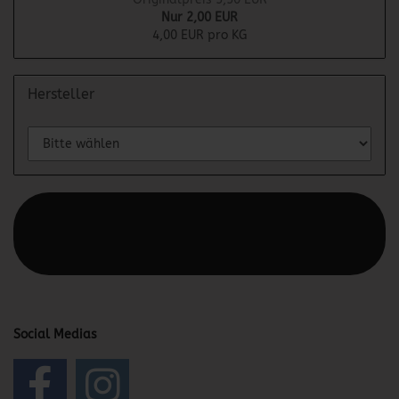
Nur 2,00 EUR
4,00 EUR pro KG
Hersteller
Diesen Text kannst du im Gambio Admin unter Content
Manager -> Elemente -> Footer -> Footer Kopfzeile
bearbeiten.
Social Medias