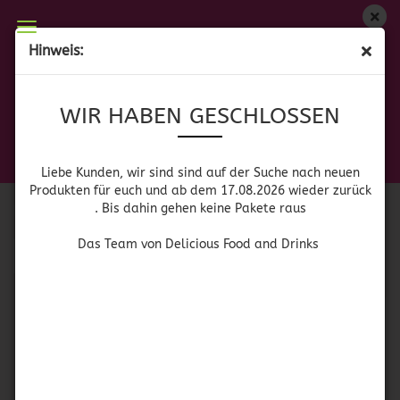
WIR HABEN GESCHLOSSEN
Hinweis:
JELLY'S, JAM'S & CO.
Liebe Kunden, wir sind auf der Suche nach neuen
WIR HABEN GESCHLOSSEN
Produkten für euch und wieder ab dem 17.08.2026
zurück. Bis dahin gehen keine Pakete raus
Das Team von Delicious Food and Drinks
Sortieren nach
pro Seite
Sortieren nach
Alle Hersteller
Liebe Kunden, wir sind sind auf der Suche nach neuen
Produkten für euch und ab dem 17.08.2026 wieder zurück
. Bis dahin gehen keine Pakete raus
pro Seite
64 pro Seite
Das Team von Delicious Food and Drinks
1
SOLD OUT