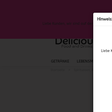
Hinweis
Liebe Kunden, wir sind auf der Suche nac
Liebe 
GETRÄNKE
LEBENSMITTEL
S
»
Startseite
Spirituosen, Bier & Wein