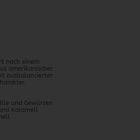
rt nach einem
aus amerikanischer
ekt ausbalancierter
harakter.
ille und Gewürzen
 und Karamell
mell