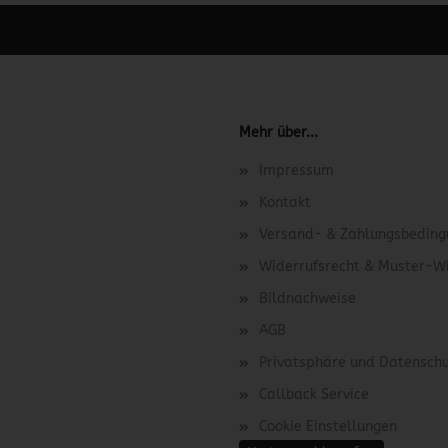
 unter Content Manager -> Elemente -> Footer -> Footer Kopfzeile bea
Mehr über...
Impressum
Kontakt
Versand- & Zahlungsbedin
Widerrufsrecht & Muster-W
Bildnachweise
AGB
Privatsphäre und Datensch
Callback Service
Cookie Einstellungen