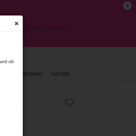
DE
Login
Merkzettel
Bis dahin gehen keine Pakete raus
Ihr Warenkorb
0,00 EUR
 und ab
NEU IM SORTIMENT
WEITERE
Auf
?
.:
52910
)
Jimador
den
osado
Merkzettel
Lieferzeit: