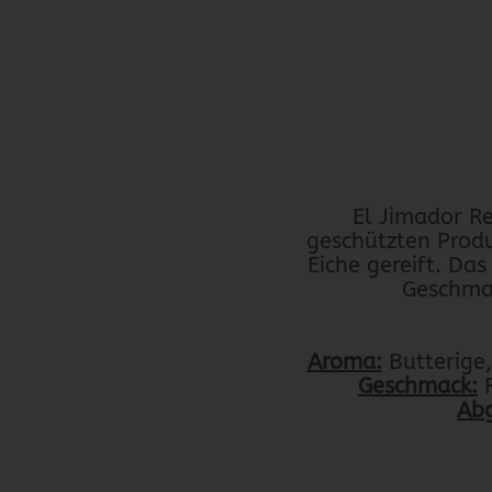
El Jimador R
geschützten Produ
Eiche gereift. Das
Geschmac
Aroma:
Butterige
Geschmack:
R
Ab