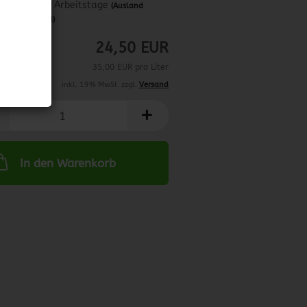
ca. 3-4 Arbeitstage
(Ausland
abweichend)
24,50 EUR
35,00 EUR pro Liter
inkl. 19% MwSt. zzgl.
Versand
In den Warenkorb