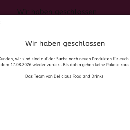
Wir haben geschlossen
Sprache auswählen
:
h neuen Produkten für euch und wieder ab dem 17.08.2026 zurück. 
Suche...
E-Mail
Das Team von Delicious Food and Drinks
Wir haben geschlossen
Lieferland
Passwort
Kunden, wir sind sind auf der Suche nach neuen Produkten für euch
dem 17.08.2026 wieder zurück . Bis dahin gehen keine Pakete raus
PIRITUOSEN, BIER & WEIN
HOME & LIVING
DROGERIE
Das Team von Delicious Food and Drinks
»
»
Tequila
El Jimador Reposado
Konto erstellen
Passwort vergessen
(Art.Nr
El 
Rep