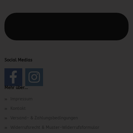
Diesen Text kannst du im Gambio Admin unter Content
Manager -> Elemente -> Footer -> Footer Kopfzeile
bearbeiten.
Social Medias
Mehr über...
Impressum
Kontakt
Versand- & Zahlungsbedingungen
Widerrufsrecht & Muster-Widerrufsformular