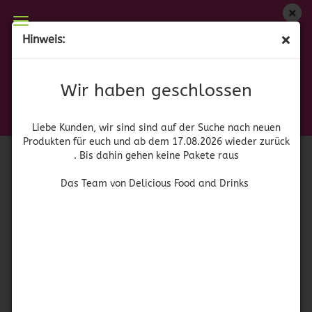
Wir haben geschlossen
Hinweis:
Jose Cuervo 1800 Cristalino
Liebe Kunden, wir sind auf der Suche nach neuen
Produkten für euch und wieder ab dem 17.08.2026
(Art.Nr.:
41459
)
Wir haben geschlossen
zurück. Bis dahin gehen keine Pakete raus
Jose Cuervo
Das Team von Delicious Food and Drinks
Liebe Kunden, wir sind sind auf der Suche nach neuen
Produkten für euch und ab dem 17.08.2026 wieder zurück
. Bis dahin gehen keine Pakete raus
Das Team von Delicious Food and Drinks