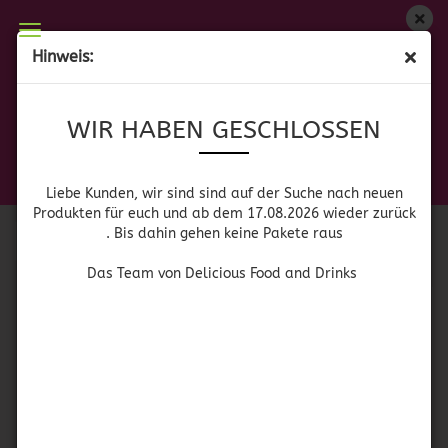
WIR HABEN GESCHLOSSEN
Hinweis:
MOLES & ADOBOS
Liebe Kunden, wir sind auf der Suche nach neuen
WIR HABEN GESCHLOSSEN
Produkten für euch und wieder ab dem 17.08.2026
zurück. Bis dahin gehen keine Pakete raus
Das Team von Delicious Food and Drinks
Sortieren nach
pro Seite
Sortieren nach
64 pro Seite
Liebe Kunden, wir sind sind auf der Suche nach neuen
Produkten für euch und ab dem 17.08.2026 wieder zurück
. Bis dahin gehen keine Pakete raus
1
Das Team von Delicious Food and Drinks
Dona Maria Mole
Dona Maria Mole