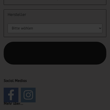
Hersteller
Diesen Text kannst du im Gambio Admin unter Content
Manager -> Elemente -> Footer -> Footer Kopfzeile
bearbeiten.
Social Medias
Mehr über...