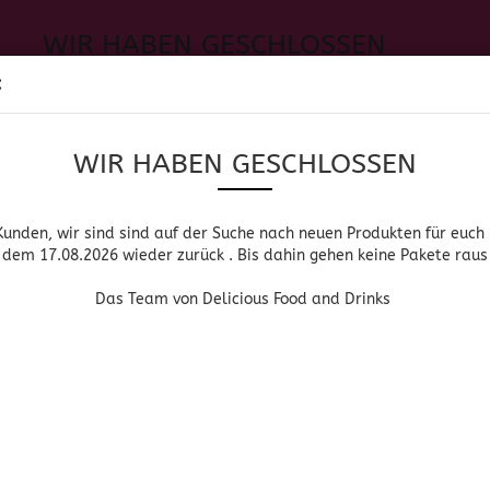
WIR HABEN GESCHLOSSEN
Sprache auswählen
:
h neuen Produkten für euch und wieder ab dem 17.08.2026 zurück. 
Suche...
E-Mail
WIR HABEN GESCHLOSSEN
Lieferland
Das Team von Delicious Food and Drinks
Passwort
Kunden, wir sind sind auf der Suche nach neuen Produkten für euch
dem 17.08.2026 wieder zurück . Bis dahin gehen keine Pakete raus
PIRITUOSEN, BIER & WEIN
HOME & LIVING
DROGERIE
Das Team von Delicious Food and Drinks
»
»
Startseite
Spirituosen, Bier & Wein
Raicilla
Konto erstellen
RAICILLA
Passwort vergessen
Raicilla
Raicilla ist ein endemisches Getränk aus den Bundessta