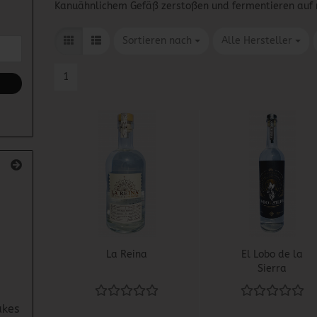
Kanuähnlichem Gefäß zerstoßen und fermentieren auf 
Sortieren nach
pro Seite
Sortieren nach
Alle Hersteller
1
La Reina
El Lobo de la
Sierra
akes