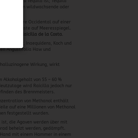
terschied zu Tequila ist; Tequila
verschiedenen wildwachsende oder
 Sierra Madre Occidental auf einer
der Nordküste auf Meeresspiegel.
Sierra
und
Raicilla de la Costa
.
iana Baker, Inaequidens, Koch und
en Angustifolia Haw und
 halluzinogene Wirkung, wirkt
m Alkoholgehalt von 55 – 60 %
Heutzutage wird Raicilla jedoch nur
efinden des Brennmeisters.
onzentration von Methanol enthält
Teile auf eine Millionen von Methanol
onen festgestellt wurden.
 ist, die Agaven werden über mit
Grad beheizt werden, gedämpft.
n Hand mit einem Hammer in einem