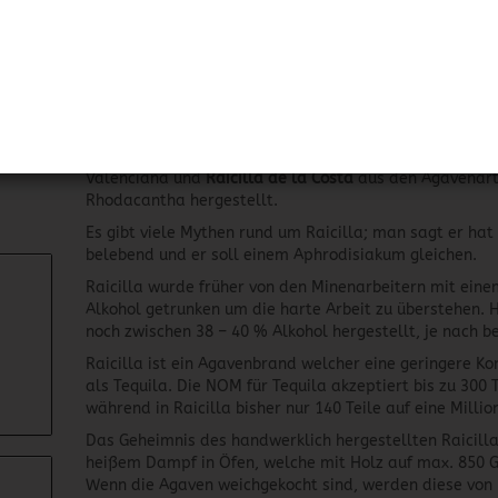
wie Tequila und Mezcal, aus Agaven hergestellt. Der Un
wird nur aus der blauen Weber Agave, Raicilla aus 5 
kultiviert angebauten Agavenarten hergestellt.
In Jalisco wachsen diese Agaven in den Ausläufern der
Höhe von 1200 Metern über dem Meeresspiegel und an 
Deshalb gibt es zwei Arten von Raicilla;
Raicilla de la 
Raicilla de la Sierra
wird aus den Agavenarten Maximil
Valenciana und
Raicilla de la Costa
aus den Agavenart
Rhodacantha hergestellt.
Es gibt viele Mythen rund um Raicilla; man sagt er hat
belebend und er soll einem Aphrodisiakum gleichen.
Raicilla wurde früher von den Minenarbeitern mit eine
Alkohol getrunken um die harte Arbeit zu überstehen. 
noch zwischen 38 – 40 % Alkohol hergestellt, je nach b
Raicilla ist ein Agavenbrand welcher eine geringere K
als Tequila. Die NOM für Tequila akzeptiert bis zu 300 
während in Raicilla bisher nur 140 Teile auf eine Milli
Das Geheimnis des handwerklich hergestellten Raicilla
heißem Dampf in Öfen, welche mit Holz auf max. 850 
Wenn die Agaven weichgekocht sind, werden diese vo