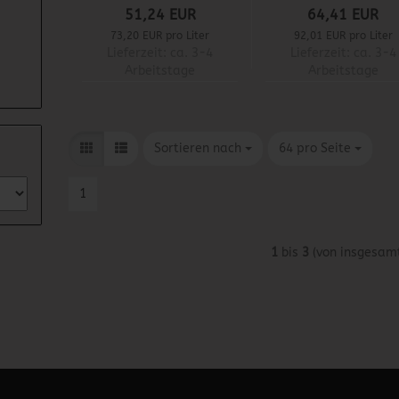
51,24 EUR
64,41 EUR
73,20 EUR pro Liter
92,01 EUR pro Liter
Lieferzeit:
ca. 3-4
Lieferzeit:
ca. 3-4
Arbeitstage
Arbeitstage
Sortieren nach
pro Seite
Sortieren nach
64 pro Seite
1
1
bis
3
(von insgesam
 unter Content Manager -> Elemente -> Footer -> Footer Kopfzeile bea