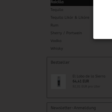
Raicilla
Tequila
Tequila Likör & Liköre
Rum
Sherry / Portwein
Vodka
Whisky
Bestseller
El Lobo de la Sierra
64,41 EUR
92,01 EUR pro Liter
Newsletter-Anmeldung