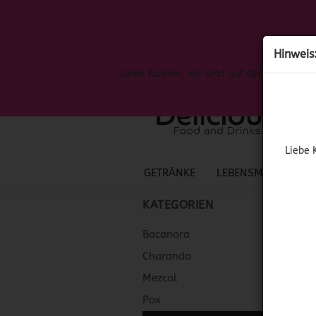
Hinweis
Liebe Kunden, wir sind auf der Suche nac
Liebe 
GETRÄNKE
LEBENSMITTEL
S
KATEGORIEN
Bacanora
Charanda
Mezcal
Pox