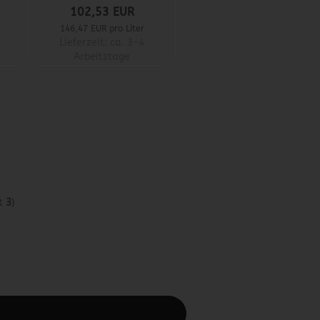
102,53 EUR
146,47 EUR pro Liter
Lieferzeit:
ca. 3-4
Arbeitstage
t
3
)
rbeiten.