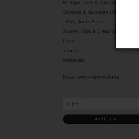
Fertiggerichte & Zutaten
Gewürze & Gewürzmischungen
Jelly's, Jam's & Co.
Saucen, Dips & Dressings
Sirup
Snacks
Wassereis
Newsletter-Anmeldung
WEITER
E-
ZUR
Mail
NEWSLETTER-
ANMELDUNG
ANMELDEN