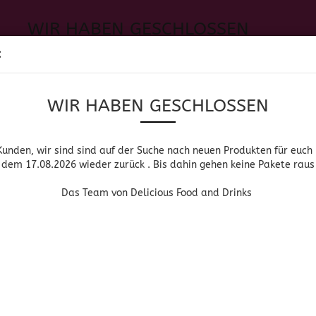
WIR HABEN GESCHLOSSEN
Sprache auswählen
:
h neuen Produkten für euch und wieder ab dem 17.08.2026 zurück. 
Suche...
E-Mail
WIR HABEN GESCHLOSSEN
Lieferland
Das Team von Delicious Food and Drinks
Passwort
Kunden, wir sind sind auf der Suche nach neuen Produkten für euch
dem 17.08.2026 wieder zurück . Bis dahin gehen keine Pakete raus
PIRITUOSEN, BIER & WEIN
HOME & LIVING
DROGERIE
Das Team von Delicious Food and Drinks
»
»
Startseite
Lebensmittel
Amerikanische Lebensmittel
Konto erstellen
CHIPS
Passwort vergessen
Sortieren nach
pro Seite
Sortieren nach
64 pro Seite