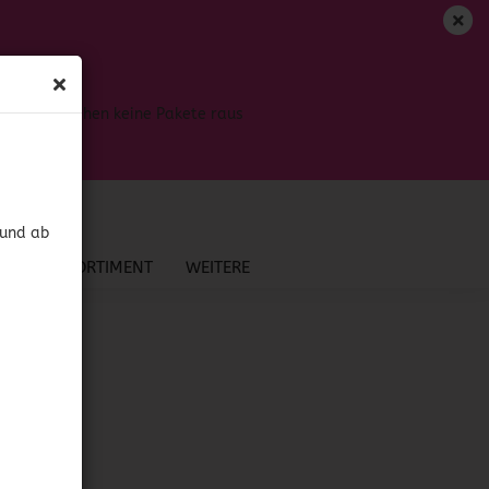
DE
Login
Merkzettel
Bis dahin gehen keine Pakete raus
Ihr Warenkorb
0,00 EUR
 und ab
NEU IM SORTIMENT
WEITERE
»
Chips
?