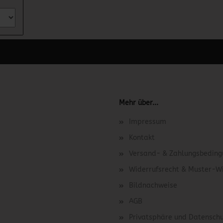
 unter Content Manager -> Elemente -> Footer -> Footer Kopfzeile bea
Mehr über...
Impressum
Kontakt
Versand- & Zahlungsbedin
Widerrufsrecht & Muster-W
Bildnachweise
AGB
Privatsphäre und Datensch