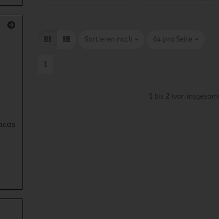
Sortieren nach
pro Seite
Sortieren nach
64 pro Seite
1
1
bis
2
(von insgesam
acos