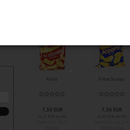
1
Fritos
Fritos Scoops
7,50 EUR
7,50 EUR
24,12 EUR pro KG
24,05 EUR pro KG
Lieferzeit:
ca. 1
Lieferzeit:
ca. 3-4
Woche
Arbeitstage