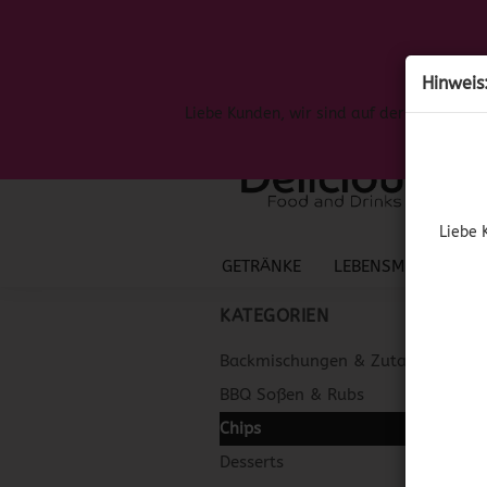
Hinweis
Liebe Kunden, wir sind auf der Suche nac
Liebe 
GETRÄNKE
LEBENSMITTEL
S
KATEGORIEN
Backmischungen & Zutaten
BBQ Soßen & Rubs
Chips
Desserts