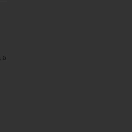
t
2
)