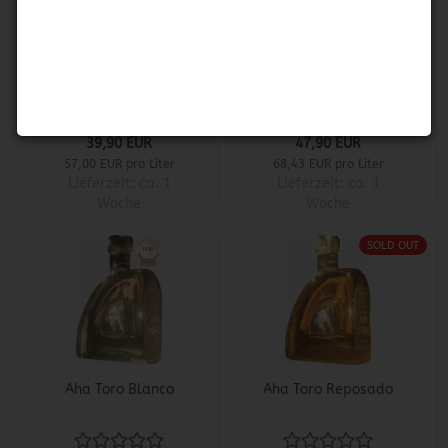
1800 Coconut
Aha Toro Anejo
39,90 EUR
47,90 EUR
57,00 EUR pro Liter
68,43 EUR pro Liter
Lieferzeit:
ca. 1
Lieferzeit:
ca. 1
Woche
Woche
SOLD OUT
Aha Toro Blanco
Aha Toro Reposado