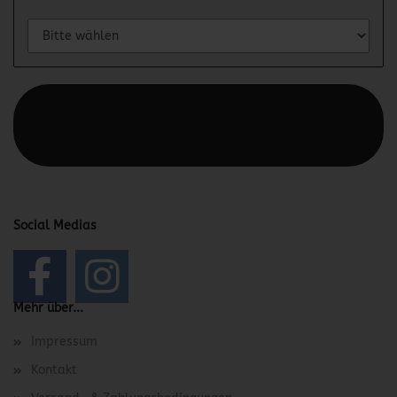
Diesen Text kannst du im Gambio Admin unter Content
Manager -> Elemente -> Footer -> Footer Kopfzeile
bearbeiten.
Social Medias
Mehr über...
Impressum
Kontakt