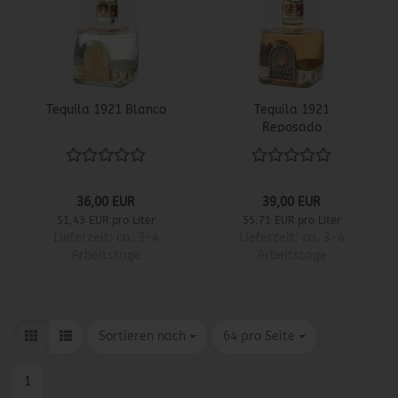
Tequila 1921 Blanco
Tequila 1921
Reposado
36,00 EUR
39,00 EUR
51,43 EUR pro Liter
55,71 EUR pro Liter
Lieferzeit:
ca. 3-4
Lieferzeit:
ca. 3-4
Arbeitstage
Arbeitstage
Sortieren nach
pro Seite
Sortieren nach
64 pro Seite
1