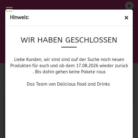
WIR HABEN GESCHLOSSEN
Hinweis:
TEQUILA
Liebe Kunden, wir sind auf der Suche nach neuen
WIR HABEN GESCHLOSSEN
Produkten für euch und wieder ab dem 17.08.2026
zurück. Bis dahin gehen keine Pakete raus
Das Team von Delicious Food and Drinks
Sortieren nach
pro Seite
Sortieren nach
Alle Hersteller
Liebe Kunden, wir sind sind auf der Suche nach neuen
Produkten für euch und ab dem 17.08.2026 wieder zurück
. Bis dahin gehen keine Pakete raus
pro Seite
64 pro Seite
Das Team von Delicious Food and Drinks
1
SOLD OUT
SOLD OUT