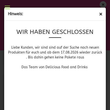
WIR HABEN GESCHLOSSEN
Hinweis:
SHERRY
Liebe Kunden, wir sind auf der Suche nach neuen
WIR HABEN GESCHLOSSEN
Produkten für euch und wieder ab dem 17.08.2026
zurück. Bis dahin gehen keine Pakete raus
Das Team von Delicious Food and Drinks
Sortieren nach
pro Seite
Sortieren nach
Alle Hersteller
Liebe Kunden, wir sind sind auf der Suche nach neuen
Produkten für euch und ab dem 17.08.2026 wieder zurück
. Bis dahin gehen keine Pakete raus
pro Seite
64 pro Seite
Das Team von Delicious Food and Drinks
1
SOLD OUT
SOLD OUT