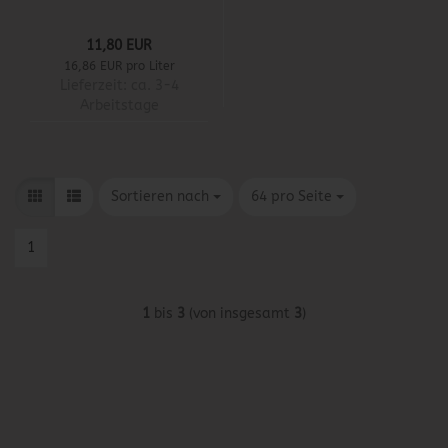
11,80 EUR
16,86 EUR pro Liter
Lieferzeit:
ca. 3-4
Arbeitstage
Sortieren nach
pro Seite
Sortieren nach
64 pro Seite
1
1
bis
3
(von insgesamt
3
)