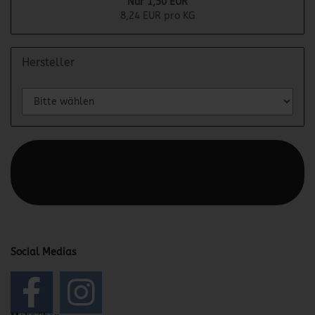
Nur 1,50 EUR
8,24 EUR pro KG
Hersteller
Diesen Text kannst du im Gambio Admin unter Content
Manager -> Elemente -> Footer -> Footer Kopfzeile
bearbeiten.
Social Medias