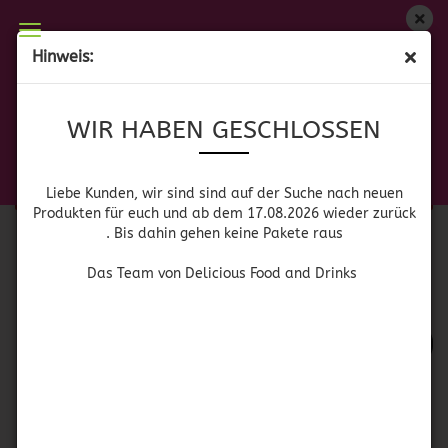
WIR HABEN GESCHLOSSEN
Hinweis:
ERWEITERTE SUCHE
Liebe Kunden, wir sind auf der Suche nach neuen
WIR HABEN GESCHLOSSEN
Produkten für euch und wieder ab dem 17.08.2026
zurück. Bis dahin gehen keine Pakete raus
Die Suche ergab keine genauen Treffer.
Das Team von Delicious Food and Drinks
Liebe Kunden, wir sind sind auf der Suche nach neuen
Produkten für euch und ab dem 17.08.2026 wieder zurück
. Bis dahin gehen keine Pakete raus
MÖCHTEN
Möchten Sie noch einmal suchen?
Das Team von Delicious Food and Drinks
SIE
NOCH
EINMAL
SUCHEN?
SUCHEN