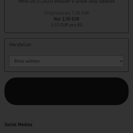
(MHD 28.11.2024) Smucker’s Grape Jelly Squeeze
Originalpreis 7,99 EUR
Nur 2,00 EUR
3,53 EUR pro KG
Hersteller
Diesen Text kannst du im Gambio Admin unter Content
Manager -> Elemente -> Footer -> Footer Kopfzeile
bearbeiten.
Social Medias