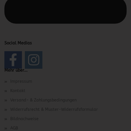
Diesen Text kannst du im Gambio Admin unter Content
Manager -> Elemente -> Footer -> Footer Kopfzeile
bearbeiten.
Social Medias
Mehr über...
Impressum
Kontakt
Versand- & Zahlungsbedingungen
Widerrufsrecht & Muster-Widerrufsformular
Bildnachweise
AGB