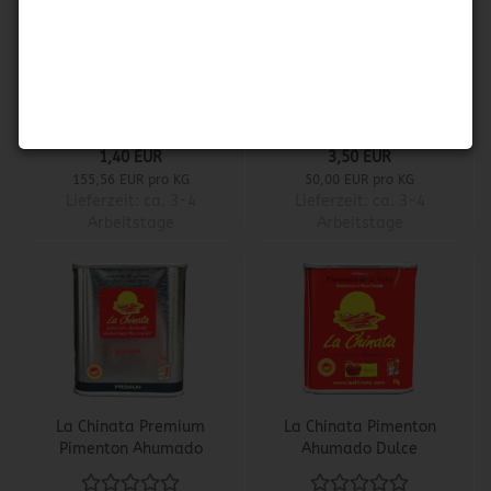
Paella Würzmischung
La Chinata Pimenton
- Sazonador de
Ahumado Picante
Paella
1,40 EUR
3,50 EUR
155,56 EUR pro KG
50,00 EUR pro KG
Lieferzeit:
ca. 3-4
Lieferzeit:
ca. 3-4
Arbeitstage
Arbeitstage
La Chinata Premium
La Chinata Pimenton
Pimenton Ahumado
Ahumado Dulce
Picante