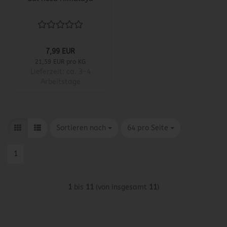
7,99 EUR
21,59 EUR pro KG
Lieferzeit:
ca. 3-4
Arbeitstage
Sortieren nach
pro Seite
Sortieren nach
64 pro Seite
1
1
bis
11
(von insgesamt
11
)