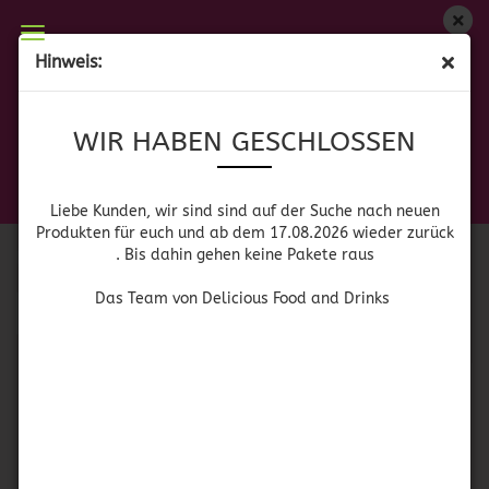
WIR HABEN GESCHLOSSEN
Hinweis:
GEWÜRZE & GEWÜRZMISCHUNGEN
Liebe Kunden, wir sind auf der Suche nach neuen
WIR HABEN GESCHLOSSEN
Produkten für euch und wieder ab dem 17.08.2026
zurück. Bis dahin gehen keine Pakete raus
Das Team von Delicious Food and Drinks
Sortieren nach
pro Seite
Sortieren nach
Alle Hersteller
Liebe Kunden, wir sind sind auf der Suche nach neuen
Produkten für euch und ab dem 17.08.2026 wieder zurück
. Bis dahin gehen keine Pakete raus
pro Seite
64 pro Seite
Das Team von Delicious Food and Drinks
1