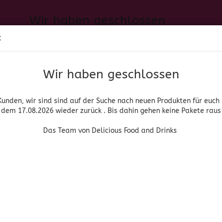
Wir haben geschlossen
Sprache auswählen
:
h neuen Produkten für euch und wieder ab dem 17.08.2026 zurück. 
Suche...
E-Mail
Das Team von Delicious Food and Drinks
Wir haben geschlossen
Lieferland
Passwort
Kunden, wir sind sind auf der Suche nach neuen Produkten für euch
dem 17.08.2026 wieder zurück . Bis dahin gehen keine Pakete raus
PIRITUOSEN, BIER & WEIN
HOME & LIVING
DROGERIE
Das Team von Delicious Food and Drinks
»
»
che Lebensmittel
Gewürze & Gewürzmischungen
Sal Marina
Konto erstellen
Carmencita
Passwort vergessen
(Art.Nr
Sal