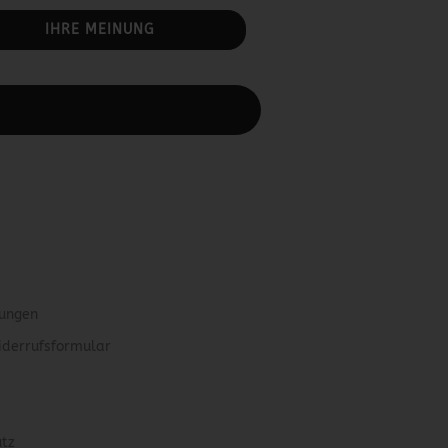
IHRE MEINUNG
rbeiten.
gungen
iderrufsformular
utz