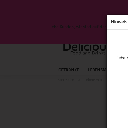
Hinweis
Liebe Kunden, wir sind auf der Suche nac
Liebe 
GETRÄNKE
LEBENSMITTEL
S
»
»
Startseite
Lebensmittel
Spanis