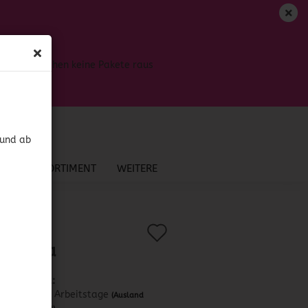
DE
Login
Merkzettel
Bis dahin gehen keine Pakete raus
Ihr Warenkorb
0,00 EUR
 und ab
NEU IM SORTIMENT
WEITERE
Auf
?
.:
42164
)
 Marina
den
Merkzettel
Lieferzeit:
ca. 3-4 Arbeitstage
(Ausland