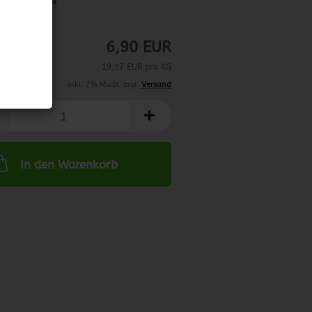
abweichend)
03/2029
6,90 EUR
19,17 EUR pro KG
inkl. 7% MwSt. zzgl.
Versand
In den Warenkorb