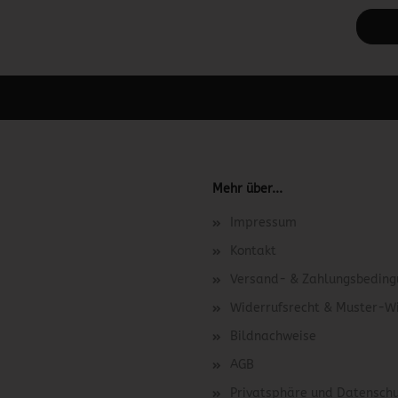
 unter Content Manager -> Elemente -> Footer -> Footer Kopfzeile bea
Mehr über...
Impressum
Kontakt
Versand- & Zahlungsbedin
Widerrufsrecht & Muster-W
Bildnachweise
AGB
Privatsphäre und Datensch