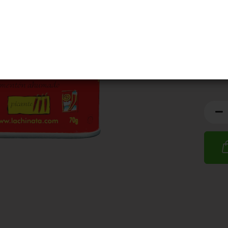
MHD:
3