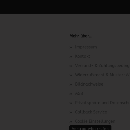
 unter Content Manager -> Elemente -> Footer -> Footer Kopfzeile bea
Mehr über...
Impressum
Kontakt
Versand- & Zahlungsbedin
Widerrufsrecht & Muster-W
Bildnachweise
AGB
Privatsphäre und Datensch
Callback Service
Cookie Einstellungen
Vertrag widerrufen