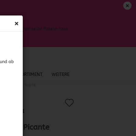
DE
Login
Merkzettel
Bis dahin gehen keine Pakete raus
Ihr Warenkorb
0,00 EUR
 und ab
NEU IM SORTIMENT
WEITERE
ton Ahumado Picante
Auf
?
.:
41942
)
Chinata
den
enton
Merkzettel
mado Picante