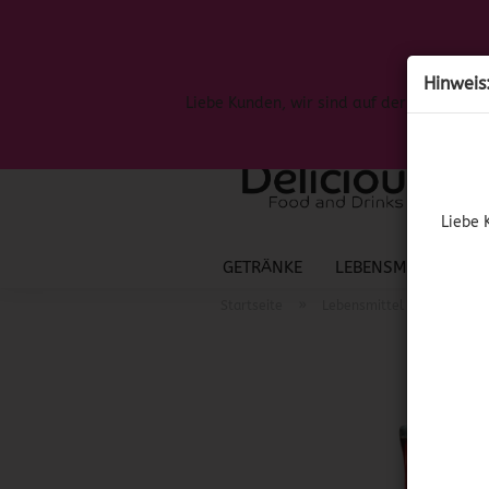
Hinweis
Liebe Kunden, wir sind auf der Suche nac
Liebe 
GETRÄNKE
LEBENSMITTEL
S
»
»
Startseite
Lebensmittel
Spanis