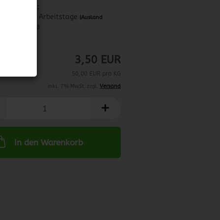
Lieferzeit:
ca. 3-4 Arbeitstage
(Ausland
abweichend)
0.09.2024
3,50 EUR
50,00 EUR pro KG
inkl. 7% MwSt. zzgl.
Versand
In den Warenkorb