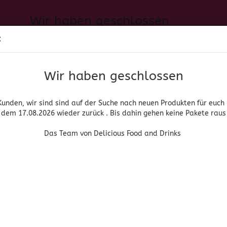
Wir haben geschlossen
Sprache auswählen
:
h neuen Produkten für euch und wieder ab dem 17.08.2026 zurück. 
Suche...
E-Mail
Das Team von Delicious Food and Drinks
Wir haben geschlossen
Lieferland
Passwort
Kunden, wir sind sind auf der Suche nach neuen Produkten für euch
dem 17.08.2026 wieder zurück . Bis dahin gehen keine Pakete raus
PIRITUOSEN, BIER & WEIN
HOME & LIVING
DROGERIE
Das Team von Delicious Food and Drinks
»
»
che Lebensmittel
Gewürze & Gewürzmischungen
La Chinata Pimen
Konto erstellen
La Chinata
Passwort vergessen
(Art.Nr
La 
Pim
Ahu