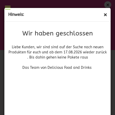
Wir haben geschlossen
Hinweis:
La Chinata Pimenton Ahumado Dulce
Liebe Kunden, wir sind auf der Suche nach neuen
Produkten für euch und wieder ab dem 17.08.2026
(Art.Nr.:
41943
)
Wir haben geschlossen
zurück. Bis dahin gehen keine Pakete raus
La Chinata
Das Team von Delicious Food and Drinks
Liebe Kunden, wir sind sind auf der Suche nach neuen
Produkten für euch und ab dem 17.08.2026 wieder zurück
. Bis dahin gehen keine Pakete raus
Das Team von Delicious Food and Drinks