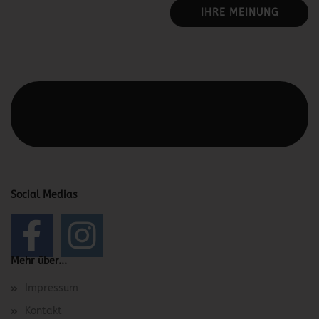
IHRE MEINUNG
Diesen Text kannst du im Gambio Admin unter Content
Manager -> Elemente -> Footer -> Footer Kopfzeile
bearbeiten.
Social Medias
Mehr über...
Impressum
Kontakt