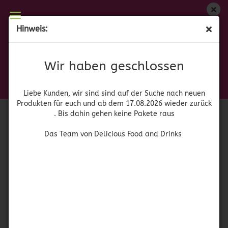
Wir haben geschlossen
Hinweis:
Mix Mediteraneo
Liebe Kunden, wir sind auf der Suche nach neuen
Produkten für euch und wieder ab dem 17.08.2026
(Art.Nr.:
42165
)
Wir haben geschlossen
zurück. Bis dahin gehen keine Pakete raus
Carmencita
Das Team von Delicious Food and Drinks
Liebe Kunden, wir sind sind auf der Suche nach neuen
Produkten für euch und ab dem 17.08.2026 wieder zurück
. Bis dahin gehen keine Pakete raus
Das Team von Delicious Food and Drinks