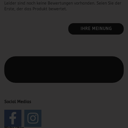
Leider sind noch keine Bewertungen vorhanden. Seien Sie der
Erste, der das Produkt bewertet.
IHRE MEINUNG
Diesen Text kannst du im Gambio Admin unter Content
Manager -> Elemente -> Footer -> Footer Kopfzeile
bearbeiten.
Social Medias