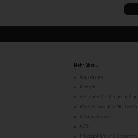
 unter Content Manager -> Elemente -> Footer -> Footer Kopfzeile bea
Mehr über...
Impressum
Kontakt
Versand- & Zahlungsbedin
Widerrufsrecht & Muster-W
Bildnachweise
AGB
Privatsphäre und Datensch