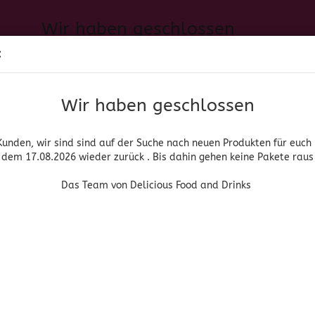
Wir haben geschlossen
Sprache auswählen
:
h neuen Produkten für euch und wieder ab dem 17.08.2026 zurück. 
Suche...
E-Mail
Das Team von Delicious Food and Drinks
Wir haben geschlossen
Lieferland
Passwort
Kunden, wir sind sind auf der Suche nach neuen Produkten für euch
dem 17.08.2026 wieder zurück . Bis dahin gehen keine Pakete raus
PIRITUOSEN, BIER & WEIN
HOME & LIVING
DROGERIE
Das Team von Delicious Food and Drinks
»
»
che Lebensmittel
Gewürze & Gewürzmischungen
Sal & Trufa
Konto erstellen
Carmencita
Passwort vergessen
(Art.Nr
Sal