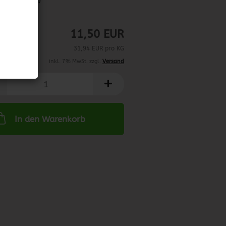
abweichend)
05/2025
11,50 EUR
31,94 EUR pro KG
inkl. 7% MwSt. zzgl.
Versand
In den Warenkorb