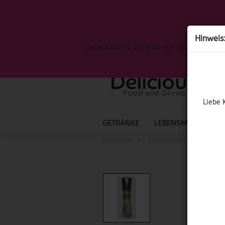
Hinweis
Liebe Kunden, wir sind auf der Suche nac
Liebe 
GETRÄNKE
LEBENSMITTEL
S
»
»
Startseite
Lebensmittel
Spanis