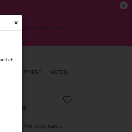
DE
Login
Merkzettel
Bis dahin gehen keine Pakete raus
Ihr Warenkorb
0,00 EUR
 und ab
NEU IM SORTIMENT
WEITERE
Auf
?
.:
42163
)
 & Trufa
den
Merkzettel
Lieferzeit:
ca. 3-4 Arbeitstage
(Ausland