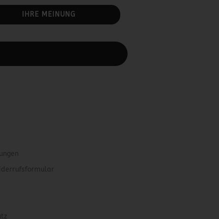
IHRE MEINUNG
rbeiten.
gungen
iderrufsformular
utz