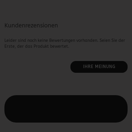
Kundenrezensionen
Leider sind noch keine Bewertungen vorhanden. Seien Sie der
Erste, der das Produkt bewertet.
IHRE MEINUNG
Diesen Text kannst du im Gambio Admin unter Content
Manager -> Elemente -> Footer -> Footer Kopfzeile
bearbeiten.