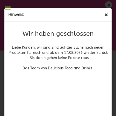
Wir haben geschlossen
Hinweis:
Carmencita - Ajo Perejil Sazonador
Liebe Kunden, wir sind auf der Suche nach neuen
Produkten für euch und wieder ab dem 17.08.2026
(Art.Nr.:
42084
)
Wir haben geschlossen
zurück. Bis dahin gehen keine Pakete raus
Carmencita
Das Team von Delicious Food and Drinks
Liebe Kunden, wir sind sind auf der Suche nach neuen
Produkten für euch und ab dem 17.08.2026 wieder zurück
. Bis dahin gehen keine Pakete raus
Das Team von Delicious Food and Drinks