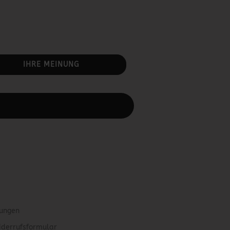
IHRE MEINUNG
rbeiten.
gungen
iderrufsformular