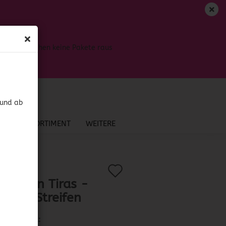
DE
Login
Merkzettel
Bis dahin gehen keine Pakete raus
Ihr Warenkorb
0,00 EUR
 und ab
NEU IM SORTIMENT
WEITERE
n Streifen
Auf
?
.:
52764
)
ales en Tiras -
den
us in Streifen
Merkzettel
Lieferzeit: