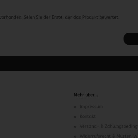
vorhanden. Seien Sie der Erste, der das Produkt bewertet.
 unter Content Manager -> Elemente -> Footer -> Footer Kopfzeile bea
Mehr über...
Impressum
Kontakt
Versand- & Zahlungsbedin
Widerrufsrecht & Muster-W