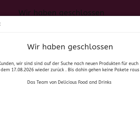
Wir haben geschlossen
Sprache auswählen
:
h neuen Produkten für euch und wieder ab dem 17.08.2026 zurück. 
Suche...
E-Mail
Das Team von Delicious Food and Drinks
Wir haben geschlossen
Lieferland
Passwort
Kunden, wir sind sind auf der Suche nach neuen Produkten für euch
dem 17.08.2026 wieder zurück . Bis dahin gehen keine Pakete raus
PIRITUOSEN, BIER & WEIN
HOME & LIVING
DROGERIE
Das Team von Delicious Food and Drinks
»
»
nische Lebensmittel
Gemüse/Vegetales
Nopales en Tiras - Kaktus i
Konto erstellen
Azteca
Passwort vergessen
(Art.Nr
Nop
Kakt