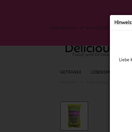
Hinweis
Liebe Kunden, wir sind auf der Suche nac
Liebe 
GETRÄNKE
LEBENSMITTEL
S
»
»
Startseite
Lebensmittel
Mexika