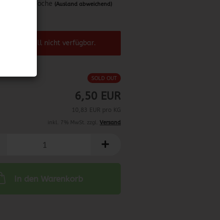
ca. 1 Woche
(Ausland abweichend)
8.02.2025
el ist aktuell nicht verfügbar.
SOLD OUT
6,50 EUR
10,83 EUR pro KG
inkl. 7% MwSt. zzgl.
Versand
In den Warenkorb