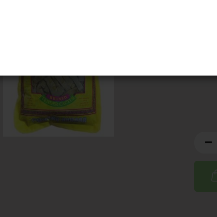
MHD:
2
Artik