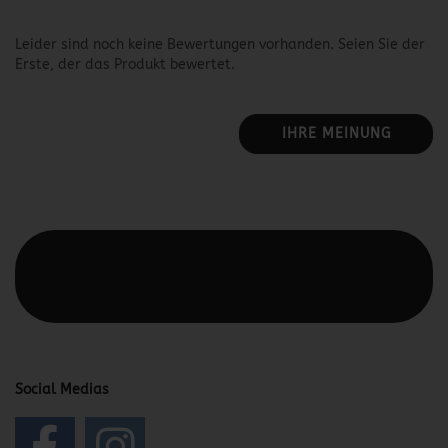
Leider sind noch keine Bewertungen vorhanden. Seien Sie der
Erste, der das Produkt bewertet.
IHRE MEINUNG
Diesen Text kannst du im Gambio Admin unter Content
Manager -> Elemente -> Footer -> Footer Kopfzeile
bearbeiten.
Social Medias