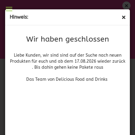
Wir haben geschlossen
Hinweis:
La Sierra - Frijoles Bayos Refritos - Gebratenes
Liebe Kunden, wir sind auf der Suche nach neuen
Produkten für euch und wieder ab dem 17.08.2026
Bayobohnenmus
Wir haben geschlossen
zurück. Bis dahin gehen keine Pakete raus
(Art.Nr.:
52844
)
La Sierra
Das Team von Delicious Food and Drinks
Liebe Kunden, wir sind sind auf der Suche nach neuen
Produkten für euch und ab dem 17.08.2026 wieder zurück
. Bis dahin gehen keine Pakete raus
Das Team von Delicious Food and Drinks