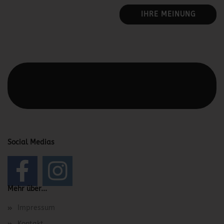
IHRE MEINUNG
Diesen Text kannst du im Gambio Admin unter Content
Manager -> Elemente -> Footer -> Footer Kopfzeile
bearbeiten.
Social Medias
Mehr über...
Impressum
Kontakt