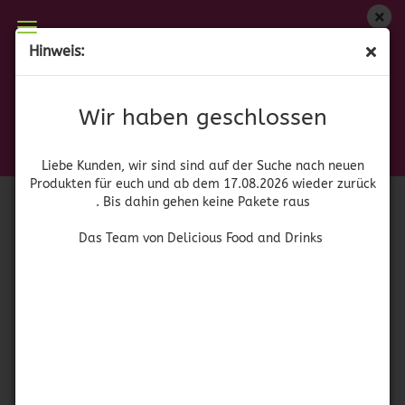
Wir haben geschlossen
Hinweis:
30 Mais - Tortillas - Tortillas de Maiz
Liebe Kunden, wir sind auf der Suche nach neuen
Produkten für euch und wieder ab dem 17.08.2026
(Art.Nr.:
52610
)
Wir haben geschlossen
zurück. Bis dahin gehen keine Pakete raus
Das Team von Delicious Food and Drinks
Liebe Kunden, wir sind sind auf der Suche nach neuen
Produkten für euch und ab dem 17.08.2026 wieder zurück
. Bis dahin gehen keine Pakete raus
Das Team von Delicious Food and Drinks