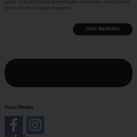
Leider sind noch keine Bewertungen vorhanden. Seien Sie der
Erste, der das Produkt bewertet.
IHRE MEINUNG
Diesen Text kannst du im Gambio Admin unter Content
Manager -> Elemente -> Footer -> Footer Kopfzeile
bearbeiten.
Social Medias
Mehr über...