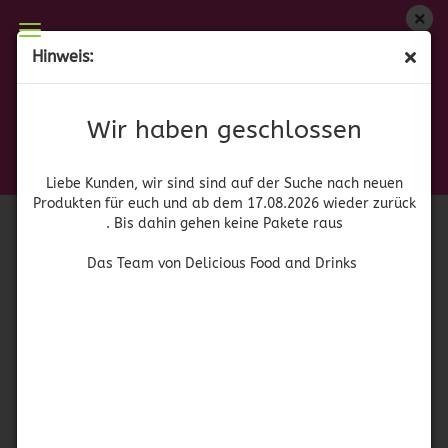
Wir haben geschlossen
Hinweis:
Chili Guajillo getrocknet 500 gr.
Liebe Kunden, wir sind auf der Suche nach neuen
Produkten für euch und wieder ab dem 17.08.2026
(Art.Nr.:
52840
)
Wir haben geschlossen
zurück. Bis dahin gehen keine Pakete raus
Chili
Das Team von Delicious Food and Drinks
Liebe Kunden, wir sind sind auf der Suche nach neuen
Produkten für euch und ab dem 17.08.2026 wieder zurück
. Bis dahin gehen keine Pakete raus
Das Team von Delicious Food and Drinks