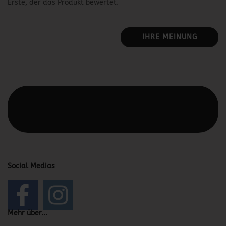
Erste, der das Produkt bewertet.
IHRE MEINUNG
Diesen Text kannst du im Gambio Admin unter Content
Manager -> Elemente -> Footer -> Footer Kopfzeile
bearbeiten.
Social Medias
Mehr über...