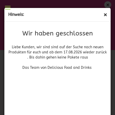
Wir haben geschlossen
Hinweis:
Chili Cascabel
Liebe Kunden, wir sind auf der Suche nach neuen
Produkten für euch und wieder ab dem 17.08.2026
(Art.Nr.:
52598
)
Wir haben geschlossen
zurück. Bis dahin gehen keine Pakete raus
Chili
Das Team von Delicious Food and Drinks
Liebe Kunden, wir sind sind auf der Suche nach neuen
Produkten für euch und ab dem 17.08.2026 wieder zurück
. Bis dahin gehen keine Pakete raus
Das Team von Delicious Food and Drinks