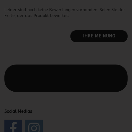
Leider sind noch keine Bewertungen vorhanden. Seien Sie der
Erste, der das Produkt bewertet.
IHRE MEINUNG
Diesen Text kannst du im Gambio Admin unter Content
Manager -> Elemente -> Footer -> Footer Kopfzeile
bearbeiten.
Social Medias