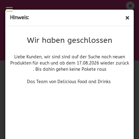
Wir haben geschlossen
Hinweis:
Pulparindo Hot - Pulparindo Scharf
Liebe Kunden, wir sind auf der Suche nach neuen
Produkten für euch und wieder ab dem 17.08.2026
(Art.Nr.:
52888
)
Wir haben geschlossen
zurück. Bis dahin gehen keine Pakete raus
De la Rosa
Das Team von Delicious Food and Drinks
Liebe Kunden, wir sind sind auf der Suche nach neuen
Produkten für euch und ab dem 17.08.2026 wieder zurück
. Bis dahin gehen keine Pakete raus
Das Team von Delicious Food and Drinks