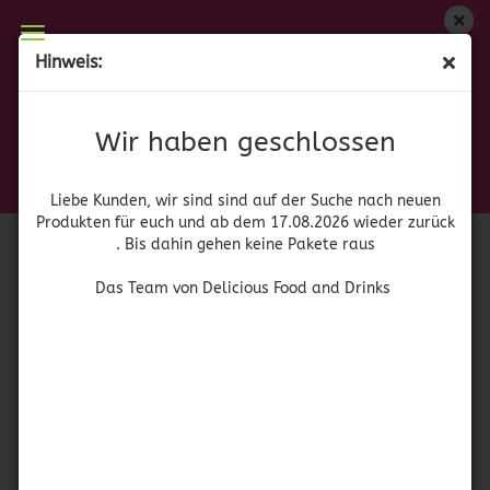
Wir haben geschlossen
Hinweis:
Pulparindo - Bonbons gefüllt mit Tamarind - Dulce
Liebe Kunden, wir sind auf der Suche nach neuen
Produkten für euch und wieder ab dem 17.08.2026
relleno de Tamarindo
Wir haben geschlossen
zurück. Bis dahin gehen keine Pakete raus
(Art.Nr.:
52894
)
De la Rosa
Das Team von Delicious Food and Drinks
Liebe Kunden, wir sind sind auf der Suche nach neuen
Produkten für euch und ab dem 17.08.2026 wieder zurück
. Bis dahin gehen keine Pakete raus
Das Team von Delicious Food and Drinks