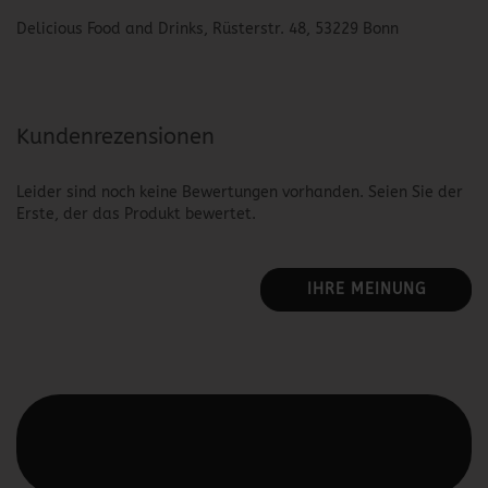
Delicious Food and Drinks, Rüsterstr. 48, 53229 Bonn
Kundenrezensionen
Leider sind noch keine Bewertungen vorhanden. Seien Sie der
Erste, der das Produkt bewertet.
IHRE MEINUNG
Diesen Text kannst du im Gambio Admin unter Content
Manager -> Elemente -> Footer -> Footer Kopfzeile
bearbeiten.