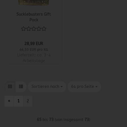
Sucklebusters Gift
Pack
28,99 EUR
44,33 EUR pro KG
Lieferzeit:
ca. 3-4
Arbeitstage
Sortieren nach
pro Seite
Sortieren nach
64 pro Seite
«
1
2
65
bis
73
(von insgesamt
73
)