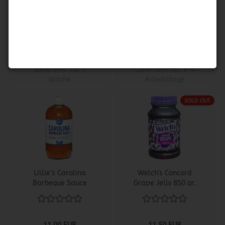
Rub
Barbeque Sauce
9,99 EUR
11,00 EUR
70,85 EUR pro KG
18,49 EUR pro KG
Lieferzeit:
ca. 1
Lieferzeit:
ca. 3-4
Woche
Arbeitstage
SOLD OUT
Lillie’s Carolina
Welch's Concord
Barbeque Sauce
Grape Jelly 850 gr.