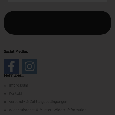
Diesen Text kannst du im Gambio Admin unter Content
Manager -> Elemente -> Footer -> Footer Kopfzeile
bearbeiten.
Social Medias
Mehr über...
Impressum
Kontakt
Versand- & Zahlungsbedingungen
Widerrufsrecht & Muster-Widerrufsformular