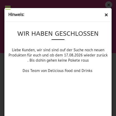
WIR HABEN GESCHLOSSEN
Hinweis:
AMERIKANISCHE LEBENSMITTEL
Liebe Kunden, wir sind auf der Suche nach neuen
WIR HABEN GESCHLOSSEN
Produkten für euch und wieder ab dem 17.08.2026
zurück. Bis dahin gehen keine Pakete raus
Das Team von Delicious Food and Drinks
Sortieren nach
pro Seite
Sortieren nach
64 pro Seite
Liebe Kunden, wir sind sind auf der Suche nach neuen
Produkten für euch und ab dem 17.08.2026 wieder zurück
. Bis dahin gehen keine Pakete raus
«
1
2
Das Team von Delicious Food and Drinks
SOLD OUT
Jack Daniel's Chicken
Lillie’s Smoky