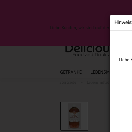
Hinweis
Liebe Kunden, wir sind auf der Suche nac
Liebe 
GETRÄNKE
LEBENSMITTEL
S
»
»
Startseite
Lebensmittel
Amerik