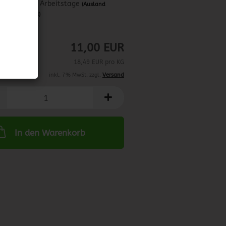
ca. 3-4 Arbeitstage
(Ausland
abweichend)
2.03.2027
11,00 EUR
18,49 EUR pro KG
inkl. 7% MwSt. zzgl.
Versand
In den Warenkorb