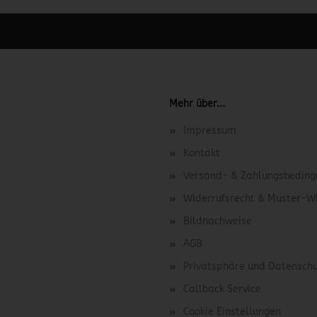
 unter Content Manager -> Elemente -> Footer -> Footer Kopfzeile bea
Mehr über...
Impressum
Kontakt
Versand- & Zahlungsbedin
Widerrufsrecht & Muster-W
Bildnachweise
AGB
Privatsphäre und Datensch
Callback Service
Cookie Einstellungen