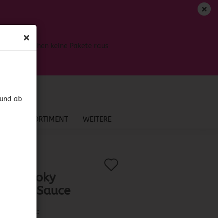
DE
Login
Merkzettel
Bis dahin gehen keine Pakete raus
Ihr Warenkorb
0,00 EUR
 und ab
NEU IM SORTIMENT
WEITERE
beque Sauce
Auf
?
.:
41589
)
ie’s Smoky
den
beque Sauce
Merkzettel
Lieferzeit: