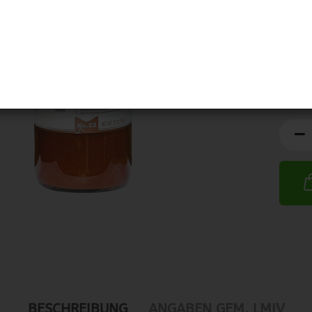
MHD:
0
BESCHREIBUNG
ANGABEN GEM. LMIV