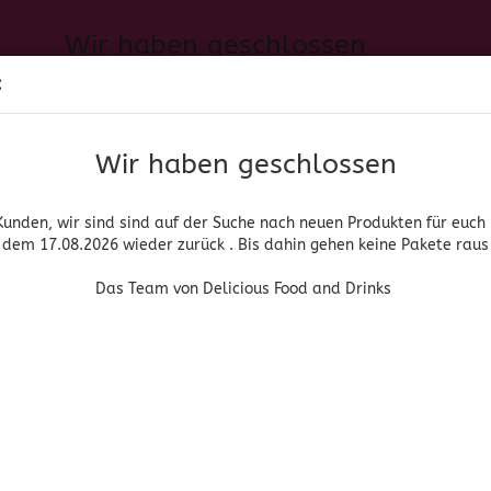
Wir haben geschlossen
Sprache auswählen
:
h neuen Produkten für euch und wieder ab dem 17.08.2026 zurück. 
Suche...
E-Mail
Das Team von Delicious Food and Drinks
Wir haben geschlossen
Lieferland
Passwort
Kunden, wir sind sind auf der Suche nach neuen Produkten für euch
dem 17.08.2026 wieder zurück . Bis dahin gehen keine Pakete raus
PIRITUOSEN, BIER & WEIN
HOME & LIVING
DROGERIE
Das Team von Delicious Food and Drinks
»
»
anische Lebensmittel
Saucen, Dips & Dressings
Lillie’s Smoky Bar
Konto erstellen
Lillie's
Passwort vergessen
(Art.Nr
Lill
Bar