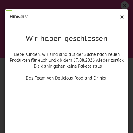
Wir haben geschlossen
Hinweis:
Sucklebusters Gift Pack
Liebe Kunden, wir sind auf der Suche nach neuen
Produkten für euch und wieder ab dem 17.08.2026
(Art.Nr.:
42033
)
Wir haben geschlossen
zurück. Bis dahin gehen keine Pakete raus
SuckleBusters
Das Team von Delicious Food and Drinks
Liebe Kunden, wir sind sind auf der Suche nach neuen
Produkten für euch und ab dem 17.08.2026 wieder zurück
. Bis dahin gehen keine Pakete raus
Das Team von Delicious Food and Drinks