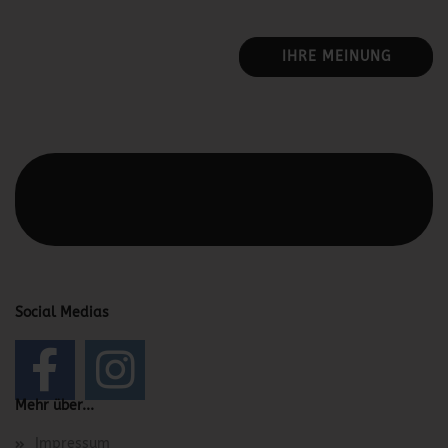
IHRE MEINUNG
Diesen Text kannst du im Gambio Admin unter Content
Manager -> Elemente -> Footer -> Footer Kopfzeile
bearbeiten.
Social Medias
Mehr über...
Impressum