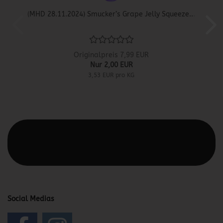
(MHD 28.11.2024) Smucker’s Grape Jelly Squeeze...
Originalpreis 7,99 EUR
Nur 2,00 EUR
3,53 EUR pro KG
Diesen Text kannst du im Gambio Admin unter Content
Manager -> Elemente -> Footer -> Footer Kopfzeile
bearbeiten.
Social Medias