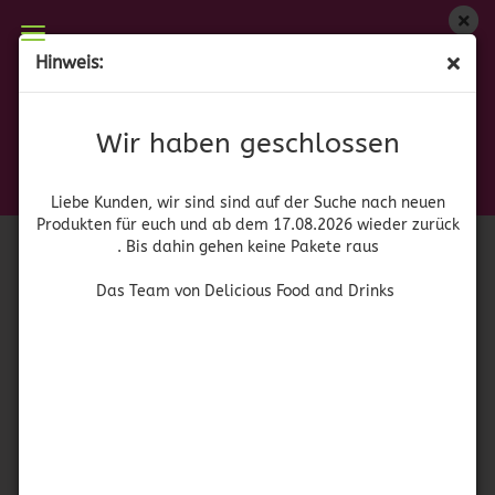
Wir haben geschlossen
Hinweis:
KC Masterpiece Original
Liebe Kunden, wir sind auf der Suche nach neuen
Produkten für euch und wieder ab dem 17.08.2026
(Art.Nr.:
41065
)
Wir haben geschlossen
zurück. Bis dahin gehen keine Pakete raus
Ibarra
Das Team von Delicious Food and Drinks
Liebe Kunden, wir sind sind auf der Suche nach neuen
Produkten für euch und ab dem 17.08.2026 wieder zurück
. Bis dahin gehen keine Pakete raus
Das Team von Delicious Food and Drinks