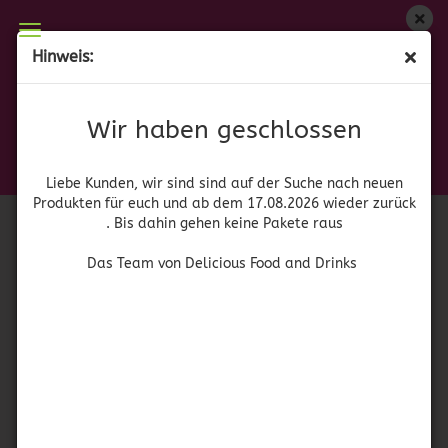
Wir haben geschlossen
Hinweis:
Spam Turkey
Liebe Kunden, wir sind auf der Suche nach neuen
Produkten für euch und wieder ab dem 17.08.2026
(Art.Nr.:
42141
)
Wir haben geschlossen
zurück. Bis dahin gehen keine Pakete raus
Hormel
Das Team von Delicious Food and Drinks
Liebe Kunden, wir sind sind auf der Suche nach neuen
Produkten für euch und ab dem 17.08.2026 wieder zurück
. Bis dahin gehen keine Pakete raus
Das Team von Delicious Food and Drinks