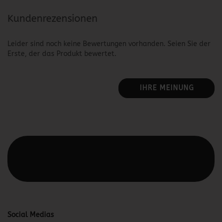
Kundenrezensionen
Leider sind noch keine Bewertungen vorhanden. Seien Sie der
Erste, der das Produkt bewertet.
IHRE MEINUNG
Diesen Text kannst du im Gambio Admin unter Content
Manager -> Elemente -> Footer -> Footer Kopfzeile
bearbeiten.
Social Medias