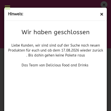
Wir haben geschlossen
Hinweis:
Santo Pecado
Liebe Kunden, wir sind auf der Suche nach neuen
Produkten für euch und wieder ab dem 17.08.2026
(Art.Nr.:
41976
)
Wir haben geschlossen
zurück. Bis dahin gehen keine Pakete raus
Das Team von Delicious Food and Drinks
Liebe Kunden, wir sind sind auf der Suche nach neuen
Produkten für euch und ab dem 17.08.2026 wieder zurück
. Bis dahin gehen keine Pakete raus
Das Team von Delicious Food and Drinks