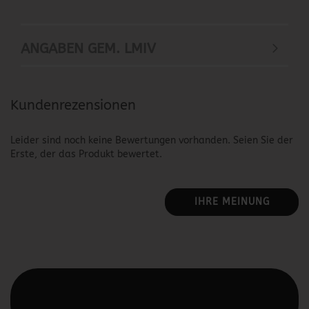
ANGABEN GEM. LMIV
Kundenrezensionen
Leider sind noch keine Bewertungen vorhanden. Seien Sie der
Erste, der das Produkt bewertet.
IHRE MEINUNG
Diesen Text kannst du im Gambio Admin unter Content
Manager -> Elemente -> Footer -> Footer Kopfzeile