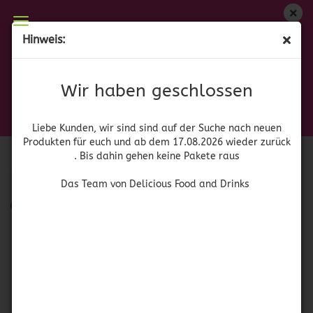
Wir haben geschlossen
Hinweis:
Conagra Brands
Liebe Kunden, wir sind auf der Suche nach neuen
Produkten für euch und wieder ab dem 17.08.2026
Wir haben geschlossen
Sortieren nach
pro Seite
Sortieren nach
Alle Kategorien
zurück. Bis dahin gehen keine Pakete raus
pro Seite
64 pro Seite
Das Team von Delicious Food and Drinks
Liebe Kunden, wir sind sind auf der Suche nach neuen
Produkten für euch und ab dem 17.08.2026 wieder zurück
1
. Bis dahin gehen keine Pakete raus
Das Team von Delicious Food and Drinks
SOLD OUT