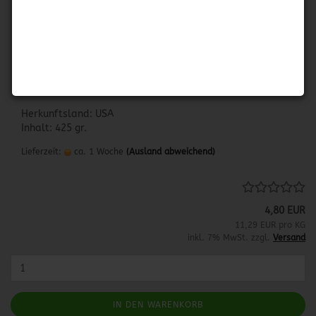
Ranch Style Beans with Jalapeño
RANCH STYLE BEANS - JALAPEÑO
Ranch Style Beans mit Jalapeño Scheiben
Herkunftsland: USA
Inhalt: 425 gr.
Lieferzeit:
ca. 1 Woche
(Ausland abweichend)
4,80 EUR
11,29 EUR pro KG
inkl. 7% MwSt. zzgl.
Versand
IN DEN WARENKORB