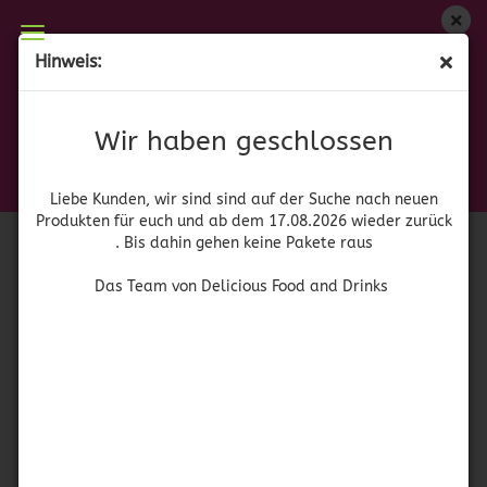
Wir haben geschlossen
Hinweis:
(MHD 09.05.2024) Ranch Style Beans with chopped
Liebe Kunden, wir sind auf der Suche nach neuen
Produkten für euch und wieder ab dem 17.08.2026
Sweet Onion
Wir haben geschlossen
zurück. Bis dahin gehen keine Pakete raus
(Art.Nr.:
41557
)
Conagra
Das Team von Delicious Food and Drinks
Liebe Kunden, wir sind sind auf der Suche nach neuen
Brands
Produkten für euch und ab dem 17.08.2026 wieder zurück
. Bis dahin gehen keine Pakete raus
Das Team von Delicious Food and Drinks