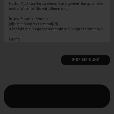
Hallo! Möchten Sie zu einem Date gehen? Besuchen Sie
meine Website. Sie wird Ihnen mögen.
https://suprr.cc/emma
[a[https://suprr.cc/emma[/a]
a href=https://suprr.cc/emmahttps://suprr.cc/emma/a
Emma
IHRE MEINUNG
Diesen Text kannst du im Gambio Admin unter Content
Manager -> Elemente -> Footer -> Footer Kopfzeile
bearbeiten.