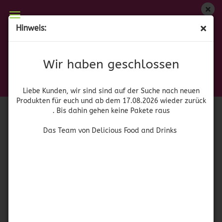
Wir haben geschlossen
Hinweis:
Ranch Style Beans with Jalapeño
Liebe Kunden, wir sind auf der Suche nach neuen
Produkten für euch und wieder ab dem 17.08.2026
(Art.Nr.:
41555
)
Wir haben geschlossen
zurück. Bis dahin gehen keine Pakete raus
Conagra
Brands
Das Team von Delicious Food and Drinks
Liebe Kunden, wir sind sind auf der Suche nach neuen
Produkten für euch und ab dem 17.08.2026 wieder zurück
. Bis dahin gehen keine Pakete raus
Das Team von Delicious Food and Drinks