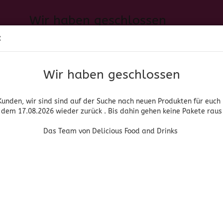
Wir haben geschlossen
Sprache auswählen
:
h neuen Produkten für euch und wieder ab dem 17.08.2026 zurück. 
Suche...
E-Mail
Das Team von Delicious Food and Drinks
Wir haben geschlossen
Lieferland
Passwort
Kunden, wir sind sind auf der Suche nach neuen Produkten für euch
dem 17.08.2026 wieder zurück . Bis dahin gehen keine Pakete raus
PIRITUOSEN, BIER & WEIN
HOME & LIVING
DROGERIE
Das Team von Delicious Food and Drinks
»
»
»
nische Lebensmittel
Chili/Chile
Getrocknete Chili / Chile Seco
Konto erstellen
xatze
Passwort vergessen
(Art.Nr
Chil
Flo