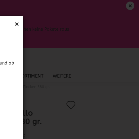
DE
Login
Merkzettel
Bis dahin gehen keine Pakete raus
Ihr Warenkorb
0,00 EUR
 und ab
NEU IM SORTIMENT
WEITERE
Chili Guajillo Flocken 380 gr.
Auf
?
.:
41425
)
i Guajillo
den
cken 380 gr.
Merkzettel
Lieferzeit: