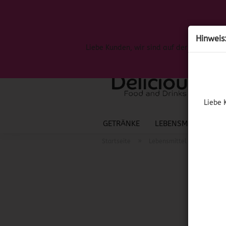
Hinweis
Liebe Kunden, wir sind auf der Suche nac
Liebe 
GETRÄNKE
LEBENSMITTEL
S
»
»
Startseite
Lebensmittel
Mexika