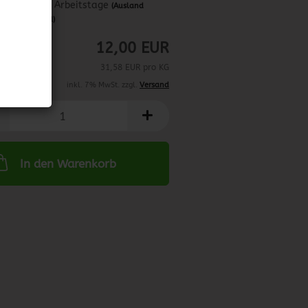
ca. 3-4 Arbeitstage
(Ausland
abweichend)
12,00 EUR
31,58 EUR pro KG
inkl. 7% MwSt. zzgl.
Versand
In den Warenkorb