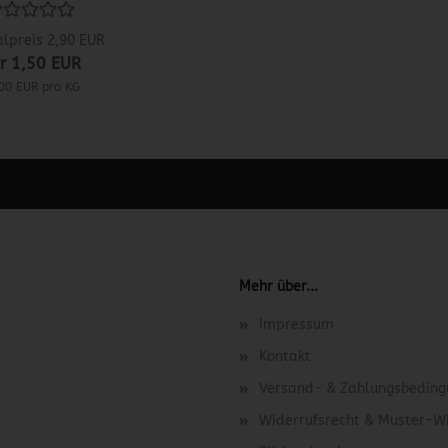
Pastor...
alpreis 2,90 EUR
r 1,50 EUR
00 EUR pro KG
 unter Content Manager -> Elemente -> Footer -> Footer Kopfzeile bea
Mehr über...
Impressum
Kontakt
Versand- & Zahlungsbedin
Widerrufsrecht & Muster-W