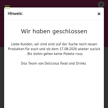
Wir haben geschlossen
Hinweis:
Lillie’s Carolina Barbeque Sauce
Liebe Kunden, wir sind auf der Suche nach neuen
Produkten für euch und wieder ab dem 17.08.2026
(Art.Nr.:
41587
)
Wir haben geschlossen
zurück. Bis dahin gehen keine Pakete raus
Lillie's
Das Team von Delicious Food and Drinks
Liebe Kunden, wir sind sind auf der Suche nach neuen
Produkten für euch und ab dem 17.08.2026 wieder zurück
. Bis dahin gehen keine Pakete raus
Das Team von Delicious Food and Drinks