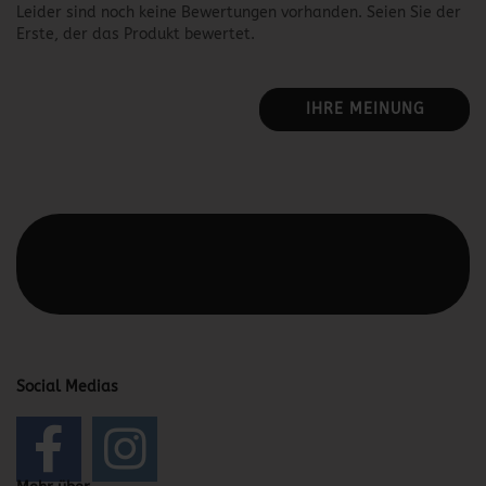
Leider sind noch keine Bewertungen vorhanden. Seien Sie der
Erste, der das Produkt bewertet.
IHRE MEINUNG
Diesen Text kannst du im Gambio Admin unter Content
Manager -> Elemente -> Footer -> Footer Kopfzeile
bearbeiten.
Social Medias