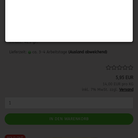
HORMEL VEGETARIAN CHILI WITH BEANS
Vegetarisches Chili mit Bohnen.
Herkunftsland: USA
Inhalt: 425 gr.
Lieferzeit:
ca. 3-4 Arbeitstage
(Ausland abweichend)
5,95 EUR
14,00 EUR pro KG
inkl. 7% MwSt. zzgl.
Versand
IN DEN WARENKORB
SOLD OUT