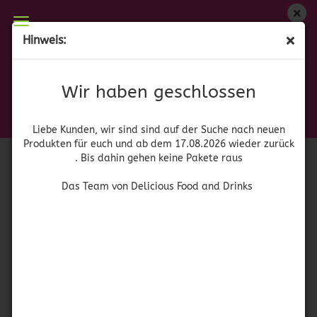
Wir haben geschlossen
Hinweis:
Hormel
Liebe Kunden, wir sind auf der Suche nach neuen
Produkten für euch und wieder ab dem 17.08.2026
Wir haben geschlossen
Sortieren nach
pro Seite
Sortieren nach
64 pro Seite
zurück. Bis dahin gehen keine Pakete raus
Das Team von Delicious Food and Drinks
1
Liebe Kunden, wir sind sind auf der Suche nach neuen
Produkten für euch und ab dem 17.08.2026 wieder zurück
. Bis dahin gehen keine Pakete raus
Das Team von Delicious Food and Drinks
Hormel Vegetarian Chili with Beans