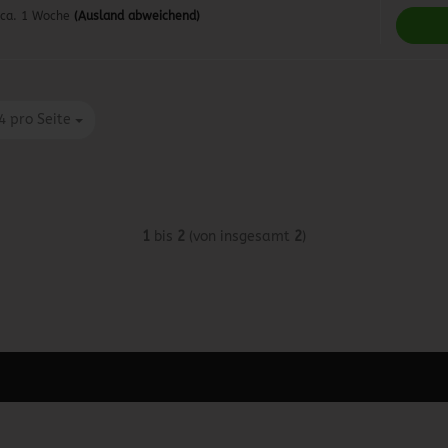
ca. 1 Woche
(Ausland abweichend)
ro Seite
4 pro Seite
1
bis
2
(von insgesamt
2
)
 unter Content Manager -> Elemente -> Footer -> Footer Kopfzeile bea