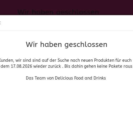
Wir haben geschlossen
Sprache auswählen
:
h neuen Produkten für euch und wieder ab dem 17.08.2026 zurück. 
Suche...
E-Mail
Das Team von Delicious Food and Drinks
Wir haben geschlossen
Lieferland
Passwort
Kunden, wir sind sind auf der Suche nach neuen Produkten für euch
dem 17.08.2026 wieder zurück . Bis dahin gehen keine Pakete raus
PIRITUOSEN, BIER & WEIN
HOME & LIVING
DROGERIE
Das Team von Delicious Food and Drinks
Konto erstellen
ro Seite
4 pro Seite
Passwort vergessen
s