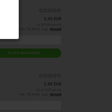
3,90 EUR
24,38 EUR pro KG
inkl. 7% MwSt. zzgl.
Versand
IN DEN WARENKORB
3,90 EUR
23,21 EUR pro KG
inkl. 7% MwSt. zzgl.
Versand