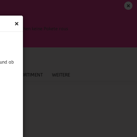
DE
Login
Merkzettel
Bis dahin gehen keine Pakete raus
Ihr Warenkorb
0,00 EUR
 und ab
NEU IM SORTIMENT
WEITERE
?