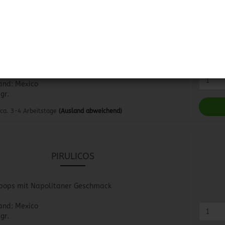
BOLONCHAS
ns, gefüllt und mit Chili umhüllt in den
srichtungen Wassermelone, Ananas, Orange, Mango
re
and: Mexico
gr.
ca. 3-4 Arbeitstage
(Ausland abweichend)
PIRULICOS
ipops mit Napolitaner Geschmack
and: Mexico
gr.