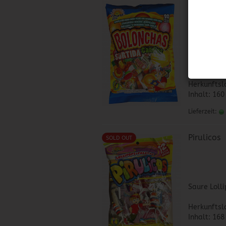
Saure Bonbo
Geschmack
und Erdbee
Herkunftsl
Inhalt: 160 
Lieferzeit:
Pirulicos
SOLD OUT
Saure Loll
Herkunftsl
Inhalt: 168 