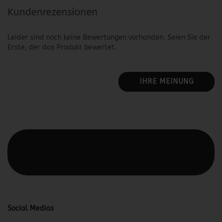
Kundenrezensionen
Leider sind noch keine Bewertungen vorhanden. Seien Sie der
Erste, der das Produkt bewertet.
IHRE MEINUNG
Diesen Text kannst du im Gambio Admin unter Content
Manager -> Elemente -> Footer -> Footer Kopfzeile
bearbeiten.
Social Medias