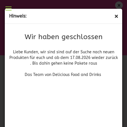
Wir haben geschlossen
Hinweis:
Bolonchas
Liebe Kunden, wir sind auf der Suche nach neuen
Produkten für euch und wieder ab dem 17.08.2026
(Art.Nr.:
41581
)
Wir haben geschlossen
zurück. Bis dahin gehen keine Pakete raus
Dulce Mara
Das Team von Delicious Food and Drinks
Liebe Kunden, wir sind sind auf der Suche nach neuen
Produkten für euch und ab dem 17.08.2026 wieder zurück
. Bis dahin gehen keine Pakete raus
Das Team von Delicious Food and Drinks